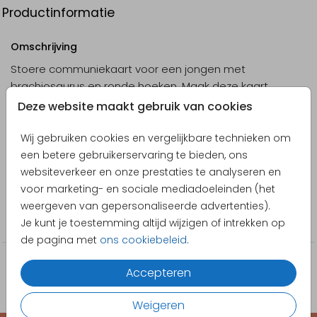
Productinformatie
Omschrijving
Stoere communiekaart voor een jongen met
brachiosaurus en ronde hoeken. Maak deze kaart
compleet met je eigen foto. Helemaal naar eigen
Deze website maakt gebruik van cookies
wens te maken in de online editor.
Wij gebruiken cookies en vergelijkbare technieken om
Designer
een betere gebruikerservaring te bieden, ons
Poppybird
websiteverkeer en onze prestaties te analyseren en
voor marketing- en sociale mediadoeleinden (het
Collectie
weergeven van gepersonaliseerde advertenties).
Communie
Je kunt je toestemming altijd wijzigen of intrekken op
de pagina met
ons cookiebeleid
.
Accepteren
Weigeren