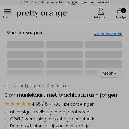
4.65
/ 5 -
1700
+ beoordelingen
+ Kopersbescherming
0
Meer ontwerpen
Alle ontwerpen
Meer
Uitnodigingen
Communie
Communiekaart met brachiosaurus - jongen
4.65
/ 5
-
1700
+ beoordelingen
Dit design is
volledig te personaliseren
GRATIS verrassingspakket
bij 1e proefdruk
Extra producten
in stijl van jouw kaartje