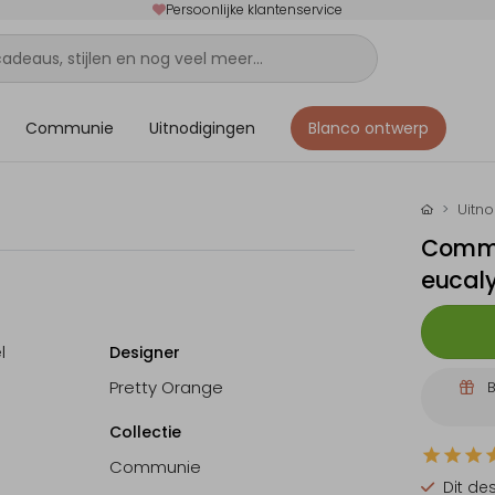
Persoonlijke klantenservice
Communie
Uitnodigingen
Blanco ontwerp
Uitn
Commu
eucaly
l
Designer
Pretty Orange
B
Collectie
Communie
Dit de