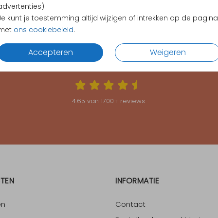
advertenties).
Je kunt je toestemming altijd wijzigen of intrekken op de pagina
met
ons cookiebeleid
.
Accepteren
Weigeren
KLANTEN BEOORDELEN ONS MET EEN
4.65
4.65
van
1700
+ reviews
TEN
INFORMATIE
en
Contact