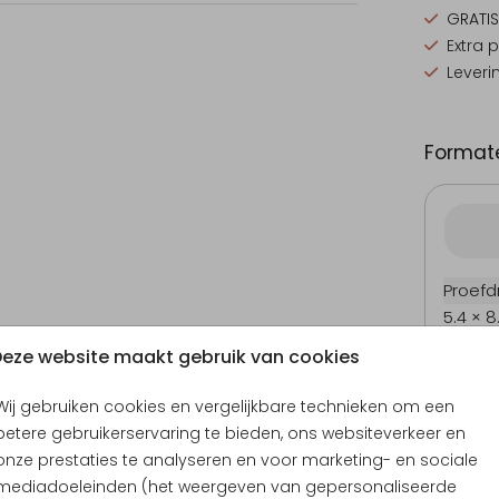
GRATIS
Extra 
Leveri
Formate
Proefd
5.4 × 8
10 × 15
eze website maakt gebruik van cookies
11.4 × 1
Wij gebruiken cookies en vergelijkbare technieken om een
14.4 × 
betere gebruikerservaring te bieden, ons websiteverkeer en
Envel
onze prestaties te analyseren en voor marketing- en sociale
mediadoeleinden (het weergeven van gepersonaliseerde