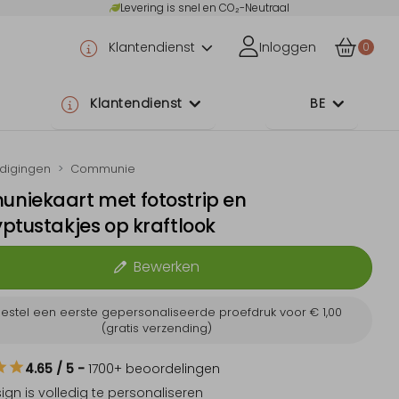
Levering is snel en CO₂-Neutraal
Klantendienst
Inloggen
0
Klantendienst
BE
odigingen
Communie
niekaart met fotostrip en
ptustakjes op kraftlook
Bewerken
estel een eerste gepersonaliseerde proefdruk voor
€ 1,00
(gratis verzending)
4.65
/ 5
-
1700
+ beoordelingen
sign is
volledig te personaliseren