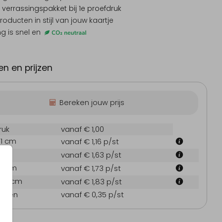
 verrassingspakket
bij 1e proefdruk
producten
in stijl van jouw kaartje
ng is snel en
n en prijzen
Bereken jouw prijs
ruk
vanaf € 1,00
.1 cm
vanaf € 1,16
p/st
 cm
vanaf € 1,63
p/st
7.1 cm
vanaf € 1,73
p/st
21.6 cm
vanaf € 1,83
p/st
oppen
vanaf € 0,35
p/st