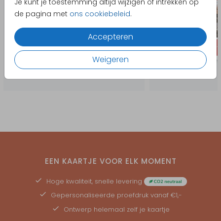
Je kunt je toestemming altijd wijzigen of intrekken op
de pagina met
ons cookiebeleid
.
Accepteren
Weigeren
EEN KAARTJE VOOR ELK MOMENT
Hoge kwaliteit, snelle levering
Gepersonaliseerde
proefdruk
vanaf €1,-
Ontwerp helemaal zelf je kaartje