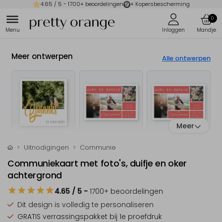
4.65
/ 5 -
1700
+ beoordelingen
+ Kopersbescherming
0
Meer ontwerpen
Alle ontwerpen
Meer
Uitnodigingen
Communie
Communiekaart met foto's, duifje en oker
achtergrond
4.65
/ 5
-
1700
+ beoordelingen
Dit design is
volledig te personaliseren
GRATIS verrassingspakket
bij 1e proefdruk