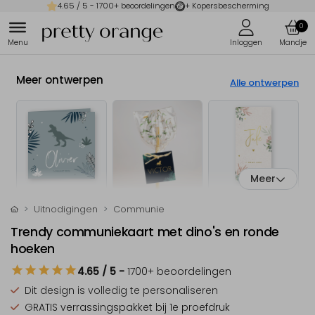
4.65
/ 5 -
1700
+ beoordelingen
+ Kopersbescherming
0
Meer ontwerpen
Alle ontwerpen
Meer
Uitnodigingen
Communie
Trendy communiekaart met dino's en ronde
hoeken
4.65
/ 5
-
1700
+ beoordelingen
Dit design is
volledig te personaliseren
GRATIS verrassingspakket
bij 1e proefdruk