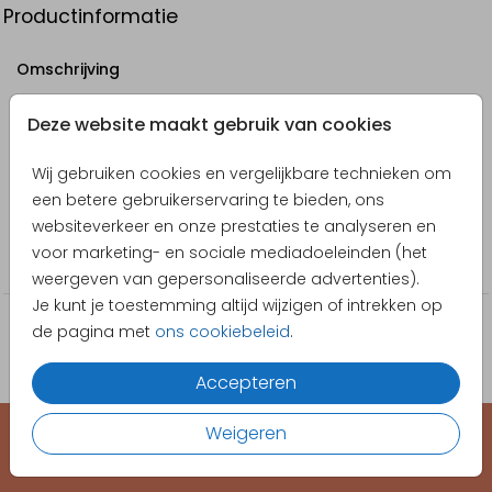
Productinformatie
Omschrijving
Communie bedankkaart met foto, goudfolie en takje.
Deze website maakt gebruik van cookies
Designer
Wij gebruiken cookies en vergelijkbare technieken om
Pretty Orange
een betere gebruikerservaring te bieden, ons
websiteverkeer en onze prestaties te analyseren en
Collectie
voor marketing- en sociale mediadoeleinden (het
Communie
weergeven van gepersonaliseerde advertenties).
Je kunt je toestemming altijd wijzigen of intrekken op
de pagina met
ons cookiebeleid
.
Accepteren
Weigeren
EEN KAARTJE VOOR ELK MOMENT