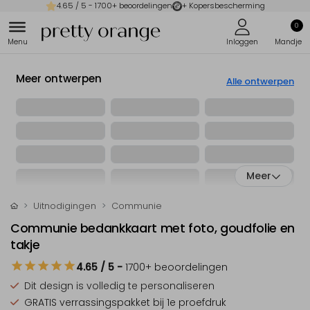
4.65
/ 5 -
1700
+ beoordelingen
+ Kopersbescherming
0
Meer ontwerpen
Alle ontwerpen
Meer
Uitnodigingen
Communie
Communie bedankkaart met foto, goudfolie en
takje
4.65
/ 5
-
1700
+ beoordelingen
Dit design is
volledig te personaliseren
GRATIS verrassingspakket
bij 1e proefdruk