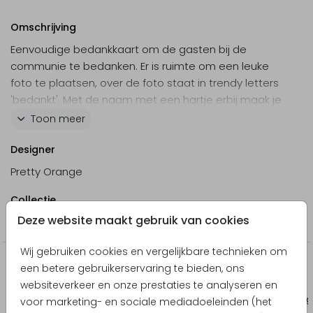
Omschrijving
Eenvoudige bedankkaart om de gasten bij de
communie te bedanken. Er is ruimte om een leuke
foto te plaatsen, over de foto staat in trendy letters
'bedankt'. Met de naam met een hartje erbij maak je
de kaart helemaal af! Je kunt kleuren, teksten en
Toon meer
afbeeldingen zelf aanpassen in de online
ontwerpeditor. Zo gedaan!
Designer
Pretty Orange
Collectie
Deze website maakt gebruik van cookies
Communie
Wij gebruiken cookies en vergelijkbare technieken om
Producten die hierop lijken
een betere gebruikerservaring te bieden, ons
websiteverkeer en onze prestaties te analyseren en
Bedankkaart geboorte
Uitnodigin
voor marketing- en sociale mediadoeleinden (het