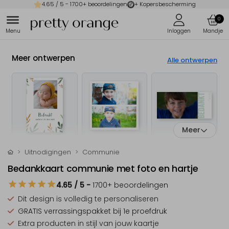
4.65
/ 5 -
1700
+ beoordelingen
+ Kopersbescherming
0
Meer ontwerpen
Alle ontwerpen
Meer
Uitnodigingen
Communie
Bedankkaart communie met foto en hartje
4.65
/ 5
-
1700
+ beoordelingen
Dit design is
volledig te personaliseren
GRATIS verrassingspakket
bij 1e proefdruk
Extra producten
in stijl van jouw kaartje