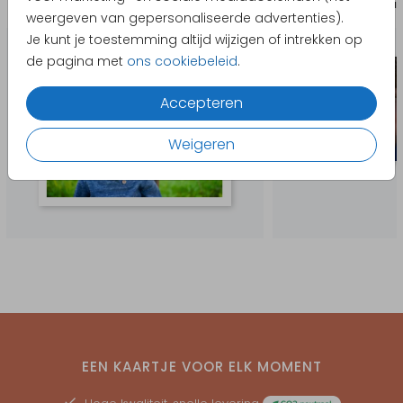
Uitnodiging communie
Bedankkaar
weergeven van gepersonaliseerde advertenties).
Je kunt je toestemming altijd wijzigen of intrekken op
de pagina met
ons cookiebeleid
.
Accepteren
Weigeren
EEN KAARTJE VOOR ELK MOMENT