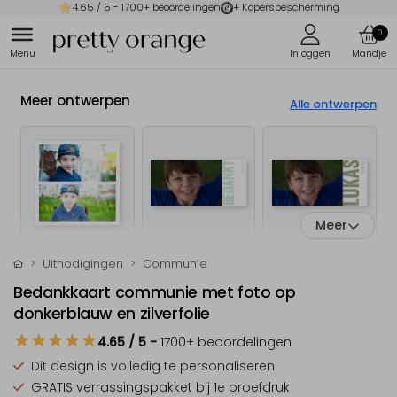
4.65
/ 5 -
1700
+ beoordelingen
+ Kopersbescherming
0
Meer ontwerpen
Alle ontwerpen
Meer
Uitnodigingen
Communie
Bedankkaart communie met foto op
donkerblauw en zilverfolie
4.65
/ 5
-
1700
+ beoordelingen
Dit design is
volledig te personaliseren
GRATIS verrassingspakket
bij 1e proefdruk