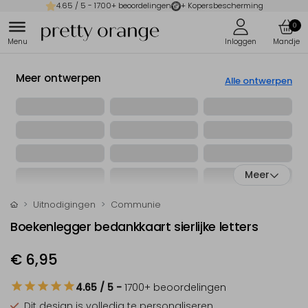
4.65
/ 5 -
1700
+ beoordelingen
+ Kopersbescherming
0
Meer ontwerpen
Alle ontwerpen
Meer
Uitnodigingen
Communie
Boekenlegger bedankkaart sierlijke letters
€ 6,95
4.65
/ 5
-
1700
+ beoordelingen
Dit design is
volledig te personaliseren