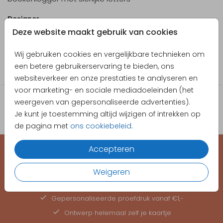
Designer
Deze website maakt gebruik van cookies
Pretty Orange
Wij gebruiken cookies en vergelijkbare technieken om
Collectie
een betere gebruikerservaring te bieden, ons
Communie
websiteverkeer en onze prestaties te analyseren en
voor marketing- en sociale mediadoeleinden (het
weergeven van gepersonaliseerde advertenties).
Je kunt je toestemming altijd wijzigen of intrekken op
de pagina met
ons cookiebeleid
.
Accepteren
EEN KAARTJE VOOR ELK MOMENT
Weigeren
Hoge kwaliteit, snelle levering
Gepersonaliseerde
proefdruk
vanaf €1,-
Ontwerp helemaal zelf je kaartje