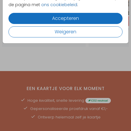
de pagina met
ons cookiebeleid
.
Accepteren
Weigeren
EEN KAARTJE VOOR ELK MOMENT
Hoge kwaliteit, snelle levering
Gepersonaliseerde
proefdruk
vanaf €1,-
Ontwerp helemaal zelf je kaartje