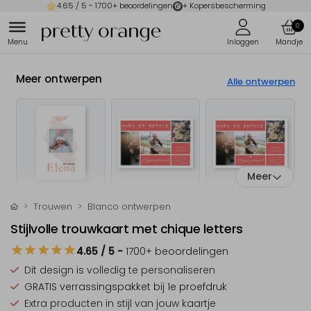
4.65
/ 5 -
1700
+ beoordelingen
+ Kopersbescherming
0
Meer ontwerpen
Alle ontwerpen
Meer
Trouwen
Blanco ontwerpen
Stijlvolle trouwkaart met chique letters
4.65
/ 5
-
1700
+ beoordelingen
Dit design is
volledig te personaliseren
GRATIS verrassingspakket
bij 1e proefdruk
Extra producten
in stijl van jouw kaartje