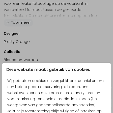
voor een leuke fotocollage op de voorkant in
verschillend formaat tussen de gekleurde
tekstvlakken. Op de achterkant kun je nog een foto
plaatsen. Met een sierlijk lettertype maak je er een
Toon meer
chique kaart van en een klein hartje zorgt voor de
romantische touch. Maak eenvoudig een uniek
Designer
ontwerp in de online editor, zo gedaan!
Pretty Orange
Collectie
Blanco ontwerpen
Deze website maakt gebruik van cookies
Producten die hierop lijken
Wij gebruiken cookies en vergelijkbare technieken om
een betere gebruikerservaring te bieden, ons
Bedankkaart geboorte
Uitnodigin
websiteverkeer en onze prestaties te analyseren en
voor marketing- en sociale mediadoeleinden (het
weergeven van gepersonaliseerde advertenties).
Je kunt je toestemming altijd wijzigen of intrekken op