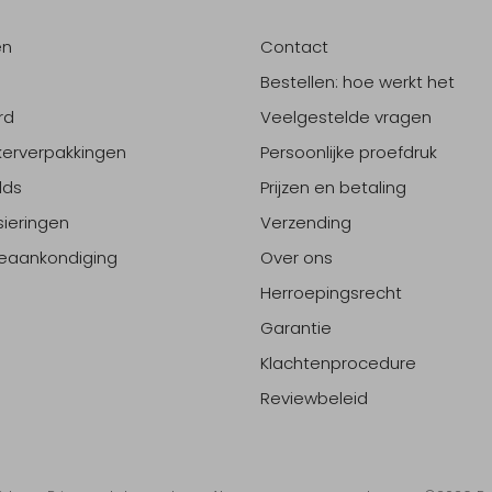
en
Contact
Bestellen: hoe werkt het
rd
Veelgestelde vragen
erverpakkingen
Persoonlijke proefdruk
lds
Prijzen en betaling
sieringen
Verzending
eaankondiging
Over ons
Herroepingsrecht
Garantie
Klachtenprocedure
Reviewbeleid