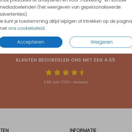
onze prestaties te analyseren en voor marketing- en sociale
mediadoeleinden (het weergeven van gepersonaliseerde
advertenties).
Je kunt je toestemming altijd wijzigen of intrekken op de pagina
met
ons cookiebeleid
.
Accepteren
Weigeren
KLANTEN BEOORDELEN ONS MET EEN
4.65
4.65
van
1700
+ reviews
TEN
INFORMATIE