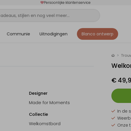
Persoonlijke klantenservice
Communie
Uitnodigingen
Blanco ontwerp
Trou
Welko
€ 49,
Designer
Made for Moments
In de s
Collectie
Weerb
Welkomstbord
Onze t