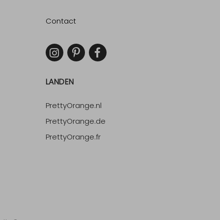
Contact
LANDEN
PrettyOrange.nl
PrettyOrange.de
PrettyOrange.fr