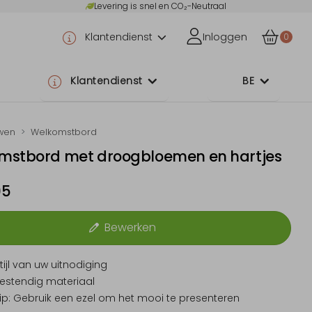
Levering is snel en CO₂-Neutraal
Klantendienst
Inloggen
0
Klantendienst
BE
wen
Welkomstbord
mstbord met droogbloemen en hartjes
95
Bewerken
tijl van uw uitnodiging
estendig materiaal
ip: Gebruik een ezel om het mooi te presenteren