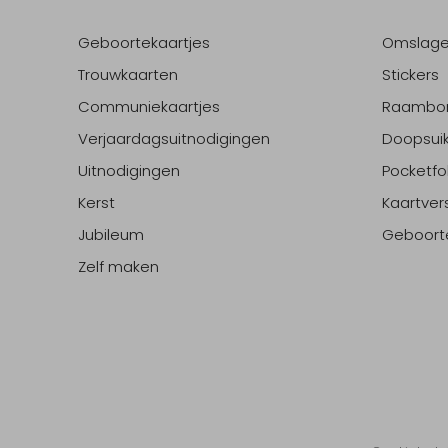
Geboortekaartjes
Omslag
Trouwkaarten
Stickers
Communiekaartjes
Raambo
Verjaardagsuitnodigingen
Doopsuik
Uitnodigingen
Pocketfo
Kerst
Kaartver
Jubileum
Geboort
Zelf maken