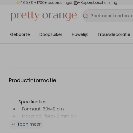
4.65
/ 5 -
1700
+ beoordelingen
+ Kopersbescherming
Geboorte
Doopsuiker
Huwelijk
Trouwdecoratie
Productinformatie
Specificaties:
- Formaat: 60x40 cm
- Materiaal: forex 5 mm dik
- Weersbestendig
Toon meer
- Foliedruk niet mogelijk