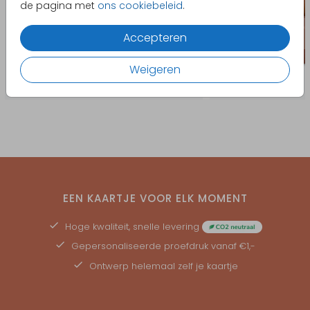
de pagina met
ons cookiebeleid
.
Accepteren
Weigeren
EEN KAARTJE VOOR ELK MOMENT
Hoge kwaliteit, snelle levering
Gepersonaliseerde
proefdruk
vanaf €1,-
Ontwerp helemaal zelf je kaartje