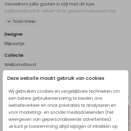
Verwelkom jullie gasten in stijl met dit luxe
welkomstbord in velvet-look, gepersonaliseerd met
jullie initialen, namen, een hartje en datum. Pas het
Toon meer
eenvoudig aan in de online editor voor een uniek en
persoonlijk welkom op jullie grote dag!
Designer
Blijkaartje
Specificaties:
Formaat: 60x80 cm
Collectie
Materiaal: forex 5 mm dik
Welkomstbord
Weersbestendig
Foliedruk niet mogelijk
Deze website maakt gebruik van cookies
Levering 2 tot 3 werkdagen
Nog meer in deze stijl
Wij gebruiken cookies en vergelijkbare technieken om
Bedankkaart
Geschenkverpa
een betere gebruikerservaring te bieden, ons
websiteverkeer en onze prestaties te analyseren en
voor marketing- en sociale mediadoeleinden (het
weergeven van gepersonaliseerde advertenties).
Je kunt je toestemming altijd wijzigen of intrekken op