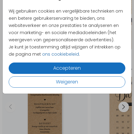
Wij gebruiken cookies en vergelijkbare technieken om
een betere gebruikerservaring te bieden, ons
websiteverkeer en onze prestaties te analyseren en
voor marketing- en sociale mediadoeleinden (het
weergeven van gepersonaliseerde advertenties).
Je kunt je toestemming altijd wijzigen of intrekken op
de pagina met
ons cookiebeleid
.
Producten die hierop lijken
Accepteren
Menukaart
Change the
Weigeren