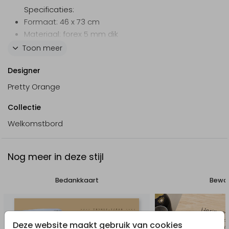
Specificaties:
Formaat: 46 x 73 cm
Materiaal: forex 5 mm dik
Weersbestendig
Toon meer
Foliedruk niet mogelijk
Designer
Levering 2 tot 3 werkdagen
Pretty Orange
Collectie
Welkomstbord
Nog meer in deze stijl
Bedankkaart
Bewaa
Deze website maakt gebruik van cookies