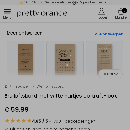
4.65
/ 5 -
1700
+ beoordelingen
+ Kopersbescherming
0
Meer ontwerpen
Alle ontwerpen
Meer
Trouwen
Welkomstbord
Bruiloftsbord met witte hartjes op kraft-look
€ 59,99
4.65
/ 5
-
1700
+ beoordelingen
Dit design is
volledig te personaliseren