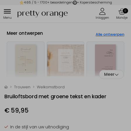
4.65
/ 5 -
1700
+ beoordelingen
+ Kopersbescherming
0
Meer ontwerpen
Alle ontwerpen
Meer
Trouwen
Welkomstbord
Bruiloftsbord met groene tekst en kader
€ 59,95
In de stijl van uw uitnodiging