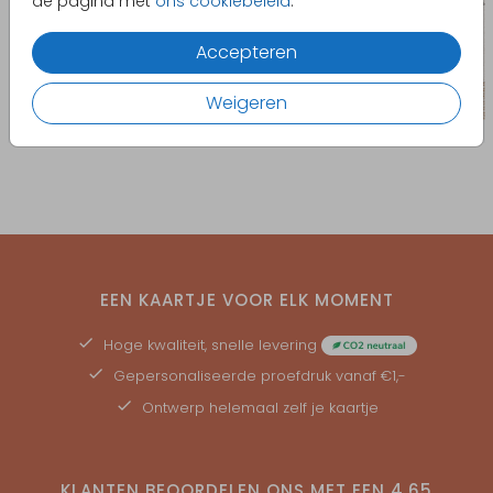
de pagina met
ons cookiebeleid
.
Accepteren
Weigeren
EEN KAARTJE VOOR ELK MOMENT
Hoge kwaliteit, snelle levering
Gepersonaliseerde
proefdruk
vanaf €1,-
Ontwerp helemaal zelf je kaartje
KLANTEN BEOORDELEN ONS MET EEN
4.65