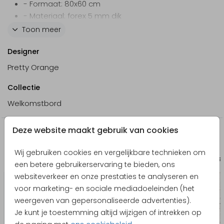
- Formaat: 80x60 cm
- Materiaal: forex 5 mm dik
- Weersbestendig
Toon meer
- Foliedruk niet mogelijk
Designer
- Levering 2 tot 3 werkdagen
Pretty Orange
Collectie
Welkomstbord
Deze website maakt gebruik van cookies
Producten die hierop lijken
Wij gebruiken cookies en vergelijkbare technieken om
Menukaart
Inle
een betere gebruikerservaring te bieden, ons
websiteverkeer en onze prestaties te analyseren en
voor marketing- en sociale mediadoeleinden (het
weergeven van gepersonaliseerde advertenties).
Je kunt je toestemming altijd wijzigen of intrekken op