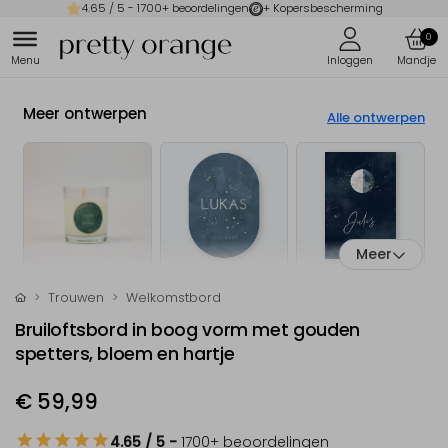
4.65
/ 5 -
1700
+ beoordelingen
+ Kopersbescherming
0
Meer ontwerpen
Alle ontwerpen
Meer
Trouwen
Welkomstbord
Bruiloftsbord in boog vorm met gouden
spetters, bloem en hartje
€ 59,99
4.65
/ 5
-
1700
+ beoordelingen