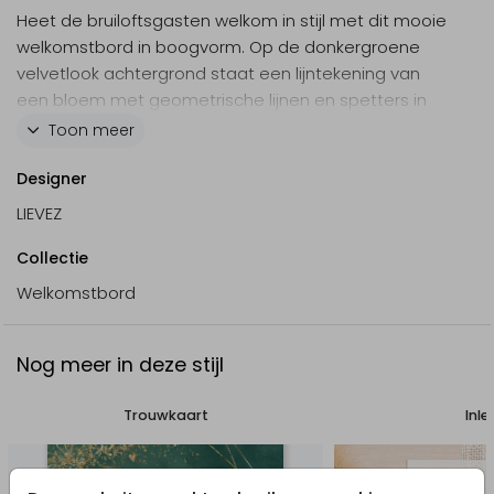
Heet de bruiloftsgasten welkom in stijl met dit mooie
welkomstbord in boogvorm. Op de donkergroene
velvetlook achtergrond staat een lijntekening van
een bloem met geometrische lijnen en spetters in
goudkleur. Het kleine hartje maakt het compleet,
Toon meer
love is in the air!
Designer
Specificaties:
LIEVEZ
- Formaat: 55x73 cm
Collectie
- Materiaal: forex 5 mm dik
- Weersbestendig
Welkomstbord
- Foliedruk niet mogelijk
- Levering 2 tot 3 werkdagen
Nog meer in deze stijl
Trouwkaart
Inle