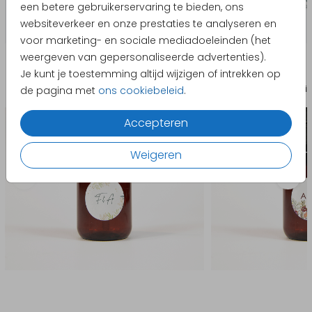
een betere gebruikerservaring te bieden, ons
websiteverkeer en onze prestaties te analyseren en
voor marketing- en sociale mediadoeleinden (het
Producten die hierop lijken
weergeven van gepersonaliseerde advertenties).
Je kunt je toestemming altijd wijzigen of intrekken op
Sticker
Sti
de pagina met
ons cookiebeleid
.
Accepteren
Weigeren