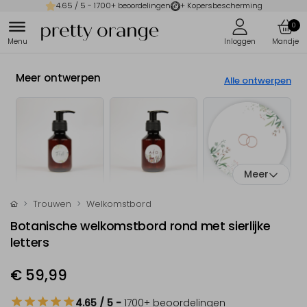
4.65
/ 5 -
1700
+ beoordelingen
+ Kopersbescherming
0
Meer ontwerpen
Alle ontwerpen
Meer
Trouwen
Welkomstbord
Botanische welkomstbord rond met sierlijke
letters
€ 59,99
4.65
/ 5
-
1700
+ beoordelingen