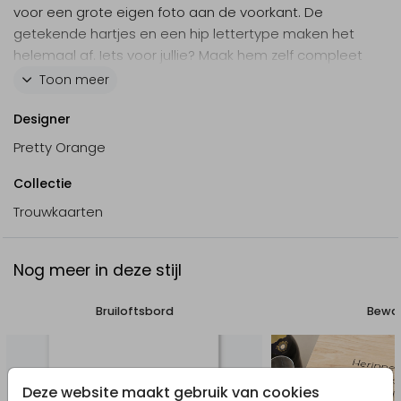
voor een grote eigen foto aan de voorkant. De
getekende hartjes en een hip lettertype maken het
helemaal af. Iets voor jullie? Maak hem zelf compleet
met eigen teksten, foto en kies er een leuke
Toon meer
enveloppe bij.
Designer
Pretty Orange
Collectie
Trouwkaarten
Nog meer in deze stijl
Bruiloftsbord
Bewaa
Deze website maakt gebruik van cookies