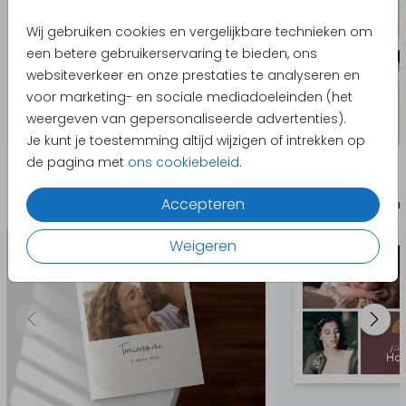
Wij gebruiken cookies en vergelijkbare technieken om
een betere gebruikerservaring te bieden, ons
websiteverkeer en onze prestaties te analyseren en
voor marketing- en sociale mediadoeleinden (het
weergeven van gepersonaliseerde advertenties).
Je kunt je toestemming altijd wijzigen of intrekken op
Producten die hierop lijken
de pagina met
ons cookiebeleid
.
Accepteren
Liturgieboekje
Uitnodigi
Weigeren