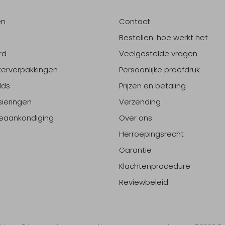
en
Contact
Bestellen: hoe werkt het
rd
Veelgestelde vragen
erverpakkingen
Persoonlijke proefdruk
lds
Prijzen en betaling
sieringen
Verzending
eaankondiging
Over ons
Herroepingsrecht
Garantie
Klachtenprocedure
Reviewbeleid