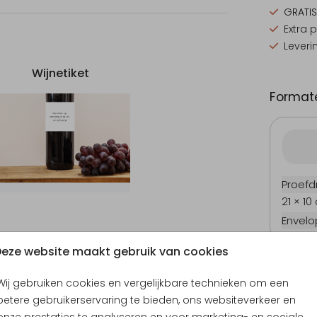
kaart
GRATIS
Extra 
Leveri
Wijnetiket
Formate
Proefd
21 × 10
Envel
Geboortekaartje
Uitnodiging jubileum
B
eze website maakt gebruik van cookies
Wij gebruiken cookies en vergelijkbare technieken om een
betere gebruikerservaring te bieden, ons websiteverkeer en