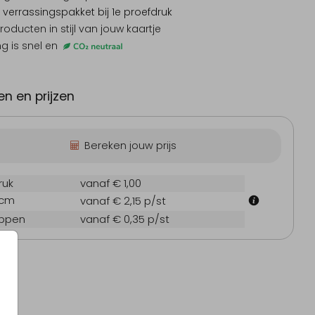
 verrassingspakket
bij 1e proefdruk
producten
in stijl van jouw kaartje
ng is snel en
n en prijzen
Bereken jouw prijs
ruk
vanaf € 1,00
 cm
vanaf € 2,15
p/st
oppen
vanaf € 0,35
p/st
abyborrelboek
Kerstkaart
Doopsu