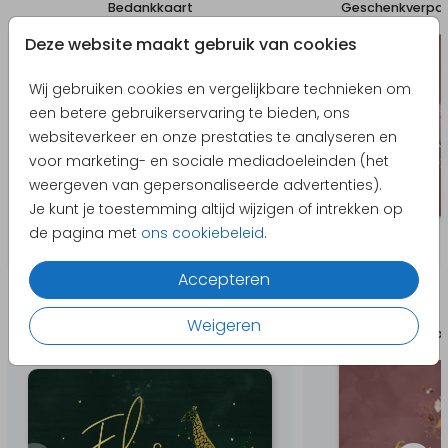
Bedankkaart
Geschenkverpa
Deze website maakt gebruik van cookies
Wij gebruiken cookies en vergelijkbare technieken om
een betere gebruikerservaring te bieden, ons
websiteverkeer en onze prestaties te analyseren en
voor marketing- en sociale mediadoeleinden (het
weergeven van gepersonaliseerde advertenties).
Je kunt je toestemming altijd wijzigen of intrekken op
de pagina met
ons cookiebeleid
.
Accepteren
Producten die hierop lijken
Weigeren
Geboortekaartje
Uitno