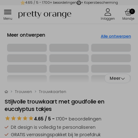
4.65
/ 5 -
1700
+ beoordelingen
+ Kopersbescherming
0
Meer ontwerpen
Alle ontwerpen
Meer
Trouwen
Trouwkaarten
Stijlvolle trouwkaart met goudfolie en
eucalyptus takjes
4.65
/ 5
-
1700
+ beoordelingen
Dit design is
volledig te personaliseren
GRATIS verrassingspakket
bij 1e proefdruk