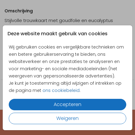
Omschrijving
Stijlvolle trouwkaart met goudfolie en eucalyptus
takjes.
Deze website maakt gebruik van cookies
Designer
Wij gebruiken cookies en vergelijkbare technieken om
Pretty Orange
een betere gebruikerservaring te bieden, ons
Collectie
websiteverkeer en onze prestaties te analyseren en
voor marketing- en sociale mediadoeleinden (het
Trouwkaarten
weergeven van gepersonaliseerde advertenties).
Je kunt je toestemming altijd wijzigen of intrekken op
de pagina met
ons cookiebeleid
.
Accepteren
Weigeren
EEN KAARTJE VOOR ELK MOMENT