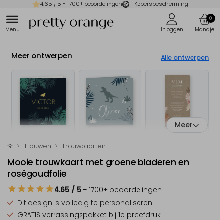
4.65
/ 5 -
1700
+ beoordelingen
+ Kopersbescherming
0
Meer ontwerpen
Alle ontwerpen
Meer
Trouwen
Trouwkaarten
Mooie trouwkaart met groene bladeren en
roségoudfolie
4.65
/ 5
-
1700
+ beoordelingen
Dit design is
volledig te personaliseren
GRATIS verrassingspakket
bij 1e proefdruk