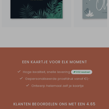
EEN KAARTJE VOOR ELK MOMENT
Hoge kwaliteit, snelle levering
Gepersonaliseerde
proefdruk
vanaf €1,-
Ontwerp helemaal zelf je kaartje
KLANTEN BEOORDELEN ONS MET EEN
4.65