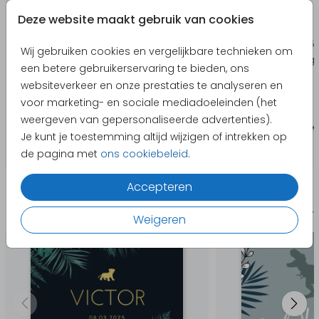
Deze website maakt gebruik van cookies
Wij gebruiken cookies en vergelijkbare technieken om
een betere gebruikerservaring te bieden, ons
websiteverkeer en onze prestaties te analyseren en
voor marketing- en sociale mediadoeleinden (het
weergeven van gepersonaliseerde advertenties).
Je kunt je toestemming altijd wijzigen of intrekken op
de pagina met
ons cookiebeleid
.
Producten die hierop lijken
Accepteren
Geboortekaartje
Geboort
Weigeren