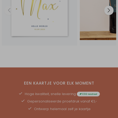
EEN KAARTJE VOOR ELK MOMENT
Hoge kwaliteit, snelle levering
Gepersonaliseerde
proefdruk
vanaf €1,-
Ontwerp helemaal zelf je kaartje