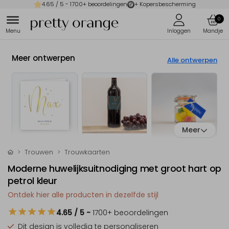
4.65
/ 5 -
1700
+ beoordelingen
+ Kopersbescherming
0
Meer ontwerpen
Alle ontwerpen
Meer
Trouwen
Trouwkaarten
Moderne huwelijksuitnodiging met groot hart op
petrol kleur
Ontdek hier alle producten in dezelfde stijl
4.65
/ 5
-
1700
+ beoordelingen
Dit design is
volledig te personaliseren