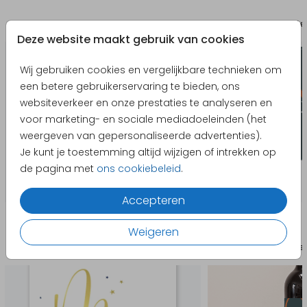
Geschenkverpakking boogvorm
Gaste
Deze website maakt gebruik van cookies
Wij gebruiken cookies en vergelijkbare technieken om
een betere gebruikerservaring te bieden, ons
websiteverkeer en onze prestaties te analyseren en
voor marketing- en sociale mediadoeleinden (het
weergeven van gepersonaliseerde advertenties).
Je kunt je toestemming altijd wijzigen of intrekken op
de pagina met
ons cookiebeleid
.
Accepteren
Producten die hierop lijken
Weigeren
Geboortekaartje
Wijnfle