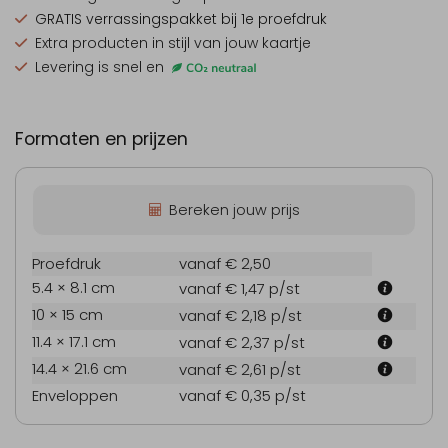
GRATIS verrassingspakket
bij 1e proefdruk
Extra producten
in stijl van jouw kaartje
Levering is snel en
Formaten en prijzen
Bereken jouw prijs
Proefdruk
vanaf € 2,50
5.4 × 8.1 cm
vanaf € 1,47
p/st
10 × 15 cm
vanaf € 2,18
p/st
11.4 × 17.1 cm
vanaf € 2,37
p/st
14.4 × 21.6 cm
vanaf € 2,61
p/st
Enveloppen
vanaf € 0,35
p/st