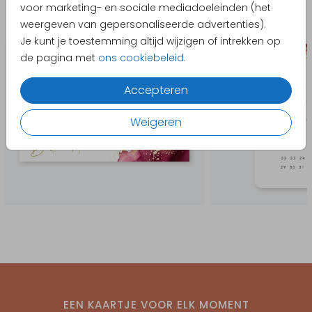
voor marketing- en sociale mediadoeleinden (het
weergeven van gepersonaliseerde advertenties).
Bedankkaart
Save the 
Je kunt je toestemming altijd wijzigen of intrekken op
de pagina met
ons cookiebeleid
.
Accepteren
Weigeren
EEN KAARTJE VOOR ELK MOMENT