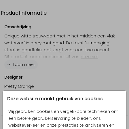
Productinformatie
Omschrijving
Chique witte trouwkaart met in het midden een vlak
waterverf in berry met goud. De tekst 'uitnodiging'
staat in goudfolie, dat zorgt voor een luxe accent.
Dit product maakt onderdeel uit van
deze set
.
Toon meer
Designer
Pretty Orange
Collectie
Deze website maakt gebruik van cookies
Trouwkaarten
Wij gebruiken cookies en vergelijkbare technieken om
een betere gebruikerservaring te bieden, ons
Nog meer in deze stijl
websiteverkeer en onze prestaties te analyseren en