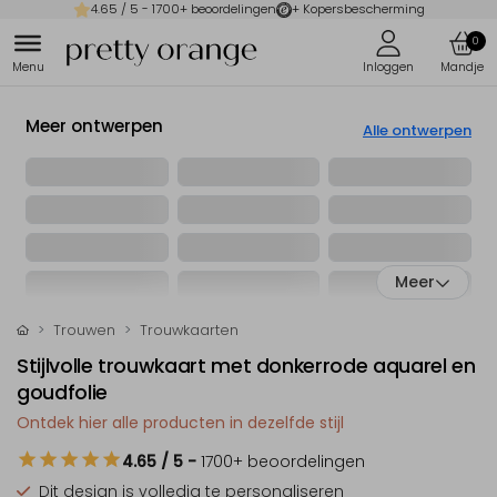
4.65
/ 5 -
1700
+ beoordelingen
+ Kopersbescherming
0
Meer ontwerpen
Alle ontwerpen
Meer
Trouwen
Trouwkaarten
Stijlvolle trouwkaart met donkerrode aquarel en
goudfolie
Ontdek hier alle producten in dezelfde stijl
4.65
/ 5
-
1700
+ beoordelingen
Dit design is
volledig te personaliseren