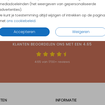
mediadoeleinden (het weergeven van gepersonaliseerde
advertenties).
Je kunt je toestemming altijd wijzigen of intrekken op de pagina
met
ons cookiebeleid
.
Accepteren
Weigeren
KLANTEN BEOORDELEN ONS MET EEN
4.65
4.65
van
1700
+ reviews
TEN
INFORMATIE