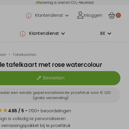
Levering is snel en CO₂-Neutraal
Klantendienst
Inloggen
0
Klantendienst
BE
wen
Tafelkaarten
olle tafelkaart met rose watercolour
Bewerken
estel een eerste gepersonaliseerde proefdruk voor
€ 1,00
(gratis verzending)
4.65
/ 5
-
1700
+ beoordelingen
sign is
volledig te personaliseren
 verrassingspakket
bij 1e proefdruk