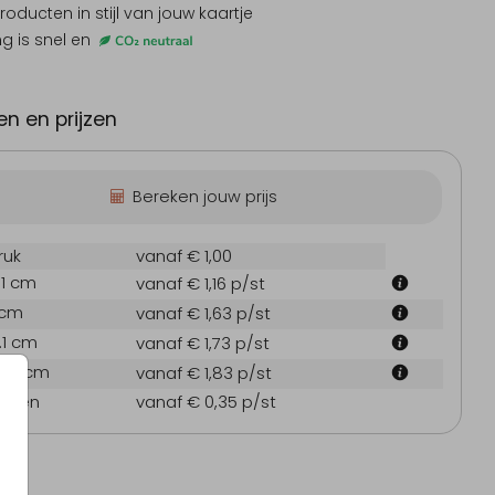
producten
in stijl van jouw kaartje
ng is snel en
n en prijzen
Bereken jouw prijs
ruk
vanaf € 1,00
.1 cm
vanaf € 1,16
p/st
 cm
vanaf € 1,63
p/st
7.1 cm
vanaf € 1,73
p/st
odiging verjaardag
Uitnodiging communie
Tro
21.6 cm
vanaf € 1,83
p/st
oppen
vanaf € 0,35
p/st