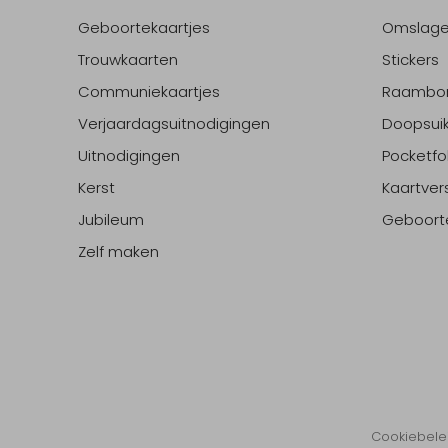
Geboortekaartjes
Omslag
Trouwkaarten
Stickers
Communiekaartjes
Raambo
Verjaardagsuitnodigingen
Doopsuik
Uitnodigingen
Pocketfo
Kerst
Kaartver
Jubileum
Geboort
Zelf maken
Cookiebele