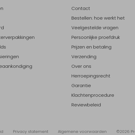
en
Contact
Bestellen: hoe werkt het
rd
Veelgestelde vragen
erverpakkingen
Persoonlijke proefdruk
lds
Prijzen en betaling
sieringen
Verzending
eaankondiging
Over ons
Herroepingsrecht
Garantie
Klachtenprocedure
Reviewbeleid
id
Privacy statement
Algemene voorwaarden
©2026 Pr