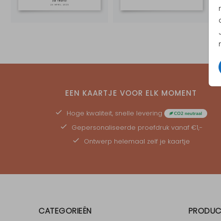
EEN KAARTJE VOOR ELK MOMENT
Hoge kwaliteit, snelle levering
Gepersonaliseerde
proefdruk
vanaf €1,-
Ontwerp helemaal zelf je kaartje
CATEGORIEËN
PRODUC