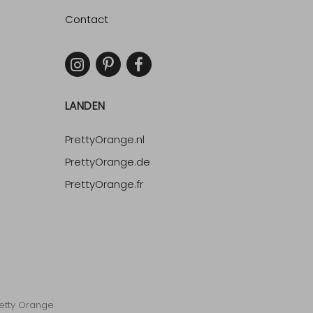
Contact
LANDEN
PrettyOrange.nl
PrettyOrange.de
PrettyOrange.fr
etty Orange