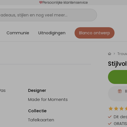
Persoonlijke klantenservice
Communie
Uitnodigingen
Blanco ontwerp
Trou
Stijlv
Pas
Designer
B
Made for Moments
Collectie
Dit de
Tafelkaarten
GRATIS