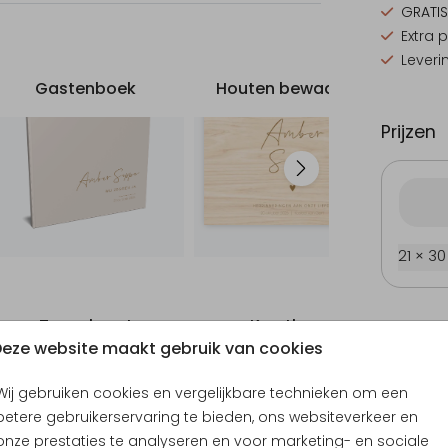
GRATIS
Extra 
Leveri
Gastenboek
Houten bewaarkist
Prijzen
21 × 3
Trouwkaart
Kerstkaart
eze website maakt gebruik van cookies
Wij gebruiken cookies en vergelijkbare technieken om een
betere gebruikerservaring te bieden, ons websiteverkeer en
onze prestaties te analyseren en voor marketing- en sociale