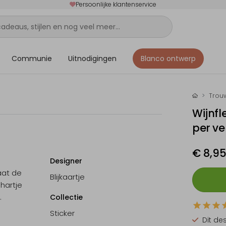
Persoonlijke klantenservice
Communie
Uitnodigingen
Blanco ontwerp
Trou
Wijnfl
per ve
€ 8,9
Designer
aat de
Blijkaartje
hartje
.
Collectie
Sticker
Dit de