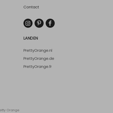
Contact
LANDEN
PrettyOrange.nl
PrettyOrange.de
PrettyOrange.fr
etty Orange