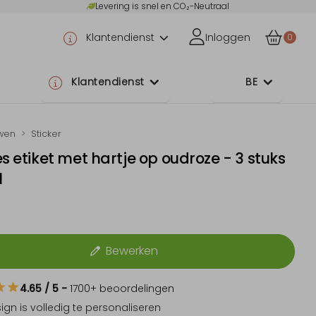
Levering is snel en CO₂-Neutraal
Klantendienst
Inloggen
0
Klantendienst
BE
wen
Sticker
es etiket met hartje op oudroze - 3 stuks
l
5
Bewerken
4.65
/ 5
-
1700
+ beoordelingen
sign is
volledig te personaliseren