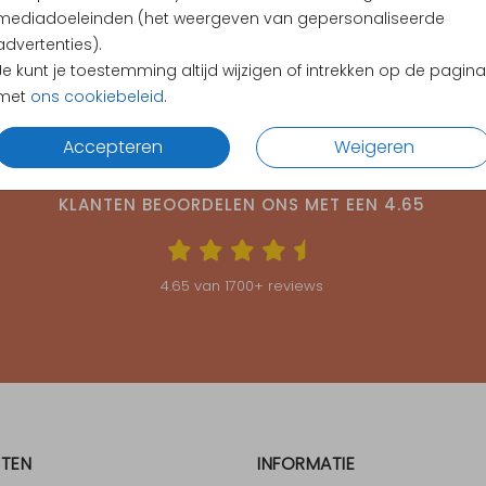
mediadoeleinden (het weergeven van gepersonaliseerde
advertenties).
Je kunt je toestemming altijd wijzigen of intrekken op de pagina
met
ons cookiebeleid
.
Accepteren
Weigeren
KLANTEN BEOORDELEN ONS MET EEN
4.65
4.65
van
1700
+ reviews
TEN
INFORMATIE