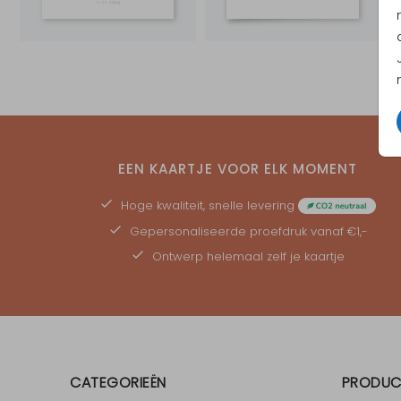
EEN KAARTJE VOOR ELK MOMENT
Hoge kwaliteit, snelle levering
Gepersonaliseerde
proefdruk
vanaf €1,-
Ontwerp helemaal zelf je kaartje
CATEGORIEËN
PRODUC