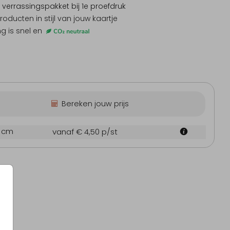
 verrassingspakket
bij 1e proefdruk
producten
in stijl van jouw kaartje
ng is snel en
Inlegvel
Menukaart
Tafe
Bereken jouw prijs
0 cm
vanaf € 4,50
p/st
Kerstkaart
Ker