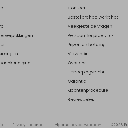
en
Contact
Bestellen: hoe werkt het
rd
Veelgestelde vragen
erverpakkingen
Persoonlijke proefdruk
lds
Prijzen en betaling
sieringen
Verzending
eaankondiging
Over ons
Herroepingsrecht
Garantie
Klachtenprocedure
Reviewbeleid
id
Privacy statement
Algemene voorwaarden
©2026 Pr