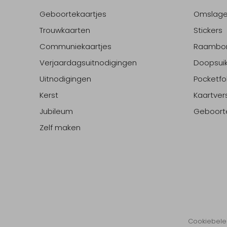
Geboortekaartjes
Omslag
Trouwkaarten
Stickers
Communiekaartjes
Raambo
Verjaardagsuitnodigingen
Doopsuik
Uitnodigingen
Pocketfo
Kerst
Kaartver
Jubileum
Geboort
Zelf maken
Cookiebele