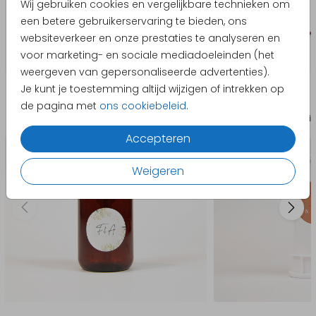
Wij gebruiken cookies en vergelijkbare technieken om
een betere gebruikerservaring te bieden, ons
websiteverkeer en onze prestaties te analyseren en
voor marketing- en sociale mediadoeleinden (het
weergeven van gepersonaliseerde advertenties).
Producten die hierop lijken
Je kunt je toestemming altijd wijzigen of intrekken op
de pagina met
ons cookiebeleid
.
Sticker
Sti
Accepteren
Weigeren