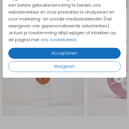
een betere gebruikerservaring te bieden, ons
websiteverkeer en onze prestaties te analyseren en
voor marketing- en sociale mediadoeleinden (het
weergeven van gepersonaliseerde advertenties).
Producten die hierop lijken
Je kunt je toestemming altijd wijzigen of intrekken op
de pagina met
ons cookiebeleid
.
Sticker
Labe
Accepteren
Weigeren