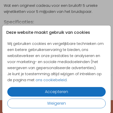
Wat een origineel cadeau voor een bruiloft! 5 unieke
wijnetiketten voor 5 mijlpalen van het bruidspaar.
Specificaties:
5 unieke etiketten
Toon meer
Deze website maakt gebruik van cookies
Geprint op mat stickermateriaal
Designer
Wij gebruiken cookies en vergelijkbare technieken om
Pretty Orange
een betere gebruikerservaring te bieden, ons
websiteverkeer en onze prestaties te analyseren en
Collectie
voor marketing- en sociale mediadoeleinden (het
Sticker
weergeven van gepersonaliseerde advertenties).
Je kunt je toestemming altijd wijzigen of intrekken op
de pagina met
ons cookiebeleid
.
Accepteren
Weigeren