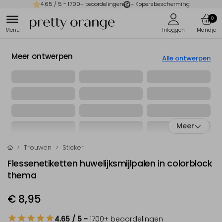
4.65
/ 5 -
1700
+ beoordelingen
+ Kopersbescherming
0
Meer ontwerpen
Alle ontwerpen
Meer
Trouwen
Sticker
Flessenetiketten huwelijksmijlpalen in colorblock
thema
€ 8,95
4.65
/ 5
-
1700
+ beoordelingen