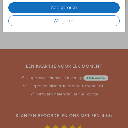
Accepteren
Weigeren
EEN KAARTJE VOOR ELK MOMENT
Hoge kwaliteit, snelle levering
Gepersonaliseerde
proefdruk
vanaf €1,-
Ontwerp helemaal zelf je kaartje
KLANTEN BEOORDELEN ONS MET EEN
4.65