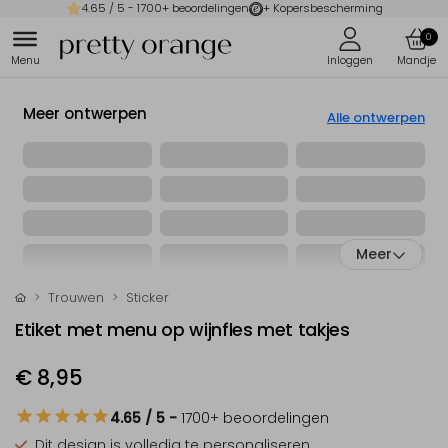
4.65
/ 5 -
1700
+ beoordelingen
+ Kopersbescherming
0
Meer ontwerpen
Alle ontwerpen
Meer
Trouwen
Sticker
Etiket met menu op wijnfles met takjes
€ 8,95
4.65
/ 5
-
1700
+ beoordelingen
Dit design is
volledig te personaliseren