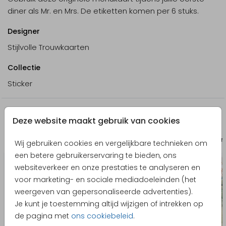
diner als Mr. en Mrs. De etiketten komen per 6 stuks.
Designer
Stijlvolle Trouwkaarten
Collectie
Sticker
Nog meer in deze stijl
Deze website maakt gebruik van cookies
Adresstickers
Bedan
Wij gebruiken cookies en vergelijkbare technieken om
een betere gebruikerservaring te bieden, ons
websiteverkeer en onze prestaties te analyseren en
voor marketing- en sociale mediadoeleinden (het
weergeven van gepersonaliseerde advertenties).
Je kunt je toestemming altijd wijzigen of intrekken op
de pagina met
ons cookiebeleid
.