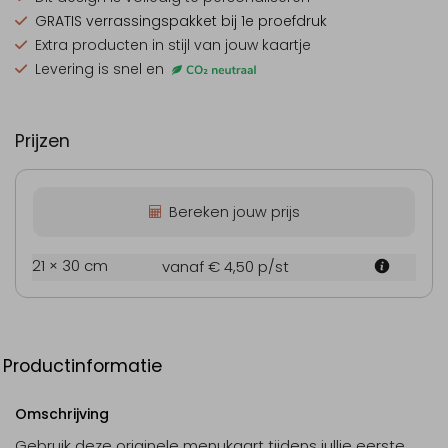
GRATIS verrassingspakket
bij 1e proefdruk
Extra producten
in stijl van jouw kaartje
Levering is snel en
Prijzen
Bereken jouw prijs
21 × 30 cm
vanaf € 4,50
p/st
Productinformatie
Omschrijving
Gebruik deze originele menukaart tijdens jullie eerste