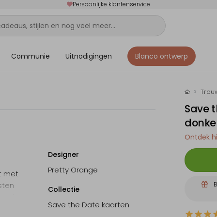
Persoonlijke klantenservice
Communie
Uitnodigingen
Blanco ontwerp
Trou
Save t
donke
Ontdek hi
Designer
Pretty Orange
t met
B
ksten
Collectie
llende
Save the Date kaarten