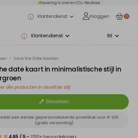
Levering is snel en CO₂-Neutraal
Klantendienst
Inloggen
0
Klantendienst
BE
wen
Save the Date kaarten
he date kaart in minimalistische stijl in
rgroen
er alle producten in dezelfde stijl
Bewerken
estel een eerste gepersonaliseerde proefdruk voor
€ 1,00
(gratis verzending)
4.65
/ 5
-
1700
+ beoordelingen