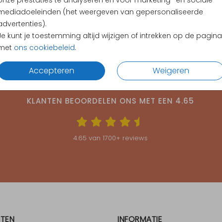
onze prestaties te analyseren en voor marketing- en sociale
mediadoeleinden (het weergeven van gepersonaliseerde
advertenties).
Je kunt je toestemming altijd wijzigen of intrekken op de pagina
met
ons cookiebeleid
.
Accepteren
Weigeren
KLANTEN BEOORDELEN ONS MET EEN
4.65
4.65
van
1700
+ reviews
TEN
INFORMATIE