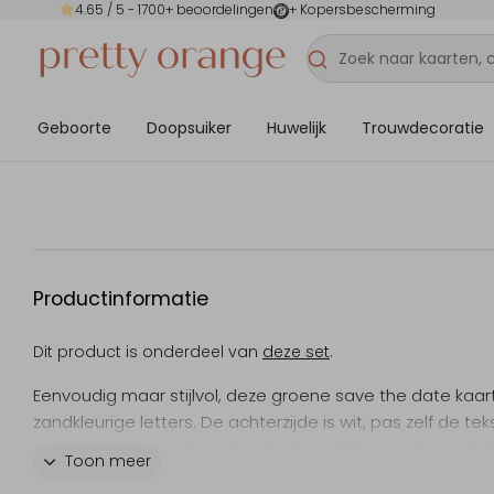
4.65
/ 5 -
1700
+ beoordelingen
+ Kopersbescherming
Geboorte
Doopsuiker
Huwelijk
Trouwdecoratie
Productinformatie
Dit product is onderdeel van
deze set
.
Eenvoudig maar stijlvol, deze groene save the date kaar
zandkleurige letters. De achterzijde is wit, pas zelf de te
aan in de online editor, daar kun je ook kiezen uit verschi
Toon meer
lettertypes en kleuren.