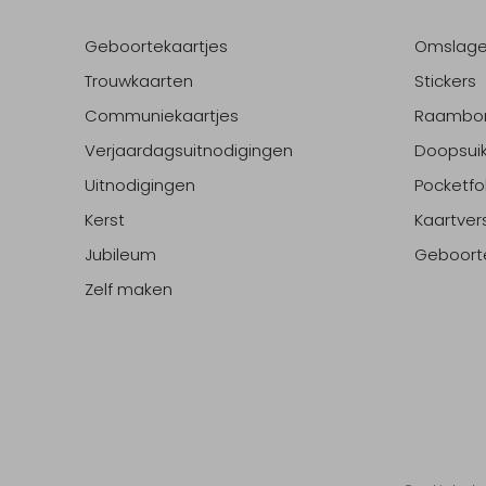
Geboortekaartjes
Omslag
Trouwkaarten
Stickers
Communiekaartjes
Raambo
Verjaardagsuitnodigingen
Doopsuik
Uitnodigingen
Pocketfo
Kerst
Kaartver
Jubileum
Geboort
Zelf maken