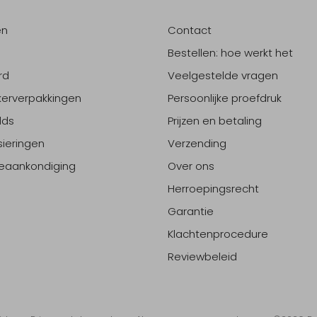
en
Contact
Bestellen: hoe werkt het
rd
Veelgestelde vragen
erverpakkingen
Persoonlijke proefdruk
lds
Prijzen en betaling
sieringen
Verzending
eaankondiging
Over ons
Herroepingsrecht
Garantie
Klachtenprocedure
Reviewbeleid