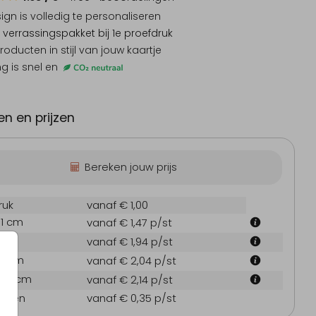
sign is
volledig te personaliseren
 verrassingspakket
bij 1e proefdruk
producten
in stijl van jouw kaartje
ng is snel en
Trouwkaart
Wijnetiket
n en prijzen
Bereken jouw prijs
ruk
vanaf € 1,00
.1 cm
vanaf € 1,47
p/st
odiging communie
Babyborrelboek
L
 cm
vanaf € 1,94
p/st
7.1 cm
vanaf € 2,04
p/st
21.6 cm
vanaf € 2,14
p/st
oppen
vanaf € 0,35
p/st