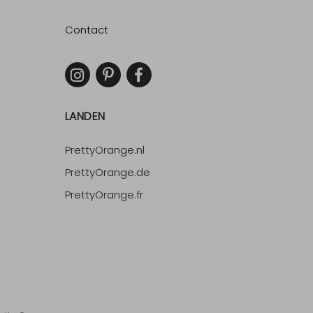
Contact
LANDEN
PrettyOrange.nl
PrettyOrange.de
PrettyOrange.fr