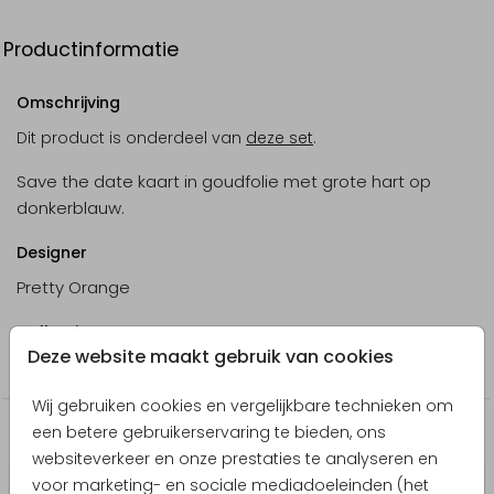
Productinformatie
Omschrijving
Dit product is onderdeel van
deze set
.
Save the date kaart in goudfolie met grote hart op
donkerblauw.
Designer
Pretty Orange
Collectie
Deze website maakt gebruik van cookies
Save the Date kaarten
Wij gebruiken cookies en vergelijkbare technieken om
een betere gebruikerservaring te bieden, ons
Nog meer in deze stijl
websiteverkeer en onze prestaties te analyseren en
voor marketing- en sociale mediadoeleinden (het