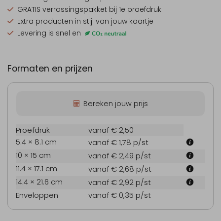
GRATIS verrassingspakket
bij 1e proefdruk
Extra producten
in stijl van jouw kaartje
Levering is snel en
Formaten en prijzen
Bereken jouw prijs
Proefdruk
vanaf € 2,50
5.4 × 8.1 cm
vanaf € 1,78
p/st
10 × 15 cm
vanaf € 2,49
p/st
11.4 × 17.1 cm
vanaf € 2,68
p/st
14.4 × 21.6 cm
vanaf € 2,92
p/st
Enveloppen
vanaf € 0,35
p/st