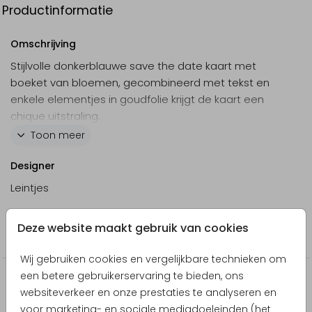
Productinformatie
Omschrijving
Stijlvolle donkerblauwe save the date kaart met
boeket van bloemen, gecombineerd met tekst en
enkele elementjes in goudfolie krijgt de kaart een
chique uitstraling.
Bekijk de trouwkaartenset:
Toon meer
Trouwkaart
Designer
Menukaart
Leintjes
Collectie
Deze website maakt gebruik van cookies
Save the Date kaarten
Wij gebruiken cookies en vergelijkbare technieken om
een betere gebruikerservaring te bieden, ons
Producten die hierop lijken
websiteverkeer en onze prestaties te analyseren en
voor marketing- en sociale mediadoeleinden (het