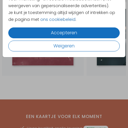
Geboortekaartje
Kerst
weergeven van gepersonaliseerde advertenties).
Je kunt je toestemming altijd wijzigen of intrekken op
de pagina met
ons cookiebeleid
.
Accepteren
Weigeren
EEN KAARTJE VOOR ELK MOMENT