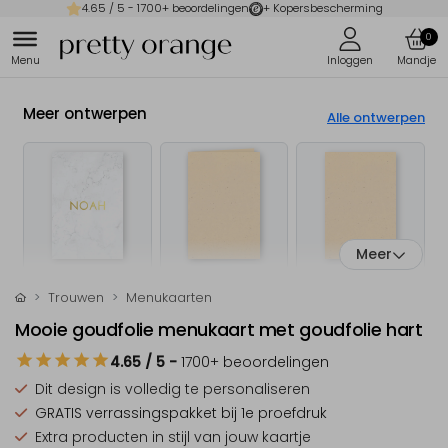
4.65
/ 5 -
1700
+ beoordelingen
+ Kopersbescherming
0
Meer ontwerpen
Alle ontwerpen
Meer
Trouwen
Menukaarten
Mooie goudfolie menukaart met goudfolie hart
4.65
/ 5
-
1700
+ beoordelingen
Dit design is
volledig te personaliseren
GRATIS verrassingspakket
bij 1e proefdruk
Extra producten
in stijl van jouw kaartje