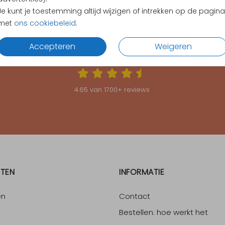
Je kunt je toestemming altijd wijzigen of intrekken op de pagina
met
ons cookiebeleid
.
Accepteren
Weigeren
KLANTEN BEOORDELEN ONS MET EEN
4.65
4.65
van
1700
+ reviews
TEN
INFORMATIE
en
Contact
Bestellen: hoe werkt het