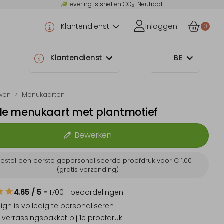
Levering is snel en CO₂-Neutraal
Klantendienst
Inloggen
0
Klantendienst
BE
wen
Menukaarten
olle menukaart met plantmotief
Bewerken
estel een eerste gepersonaliseerde proefdruk voor
€ 1,00
(gratis verzending)
4.65
/ 5
-
1700
+ beoordelingen
sign is
volledig te personaliseren
 verrassingspakket
bij 1e proefdruk