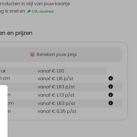
producten
in stijl van jouw kaartje
ng is snel en
Uitnodiging
Babyborrelkaartje
In
n en prijzen
Bereken jouw prijs
ruk
vanaf € 1,00
.1 cm
vanaf € 1,16
p/st
 cm
vanaf € 1,63
p/st
7.1 cm
vanaf € 1,73
p/st
21.6 cm
vanaf € 1,83
p/st
oppen
vanaf € 0,35
p/st