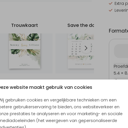
Extra 
Leveri
Trouwkaart
Save the date
Formate
Proefd
5.4 × 8
10 × 15
eze website maakt gebruik van cookies
11.4 × 1
14.4 × 
Wij gebruiken cookies en vergelijkbare technieken om een
Envel
betere gebruikerservaring te bieden, ons websiteverkeer en
onze prestaties te analyseren en voor marketing- en sociale
mediadoeleinden (het weergeven van gepersonaliseerde
advertenties).