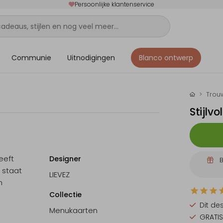
Persoonlijke klantenservice
Communie
Uitnodigingen
Blanco ontwerp
Trou
Stijlv
eeft
Designer
B
 staat
LIEVEZ
n
Collectie
Dit de
Menukaarten
GRATIS