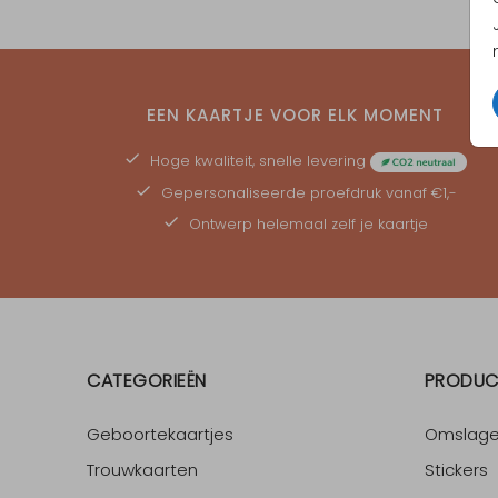
EEN KAARTJE VOOR ELK MOMENT
Hoge kwaliteit, snelle levering
Gepersonaliseerde
proefdruk
vanaf €1,-
Ontwerp helemaal zelf je kaartje
CATEGORIEËN
PRODUC
Geboortekaartjes
Omslag
Trouwkaarten
Stickers