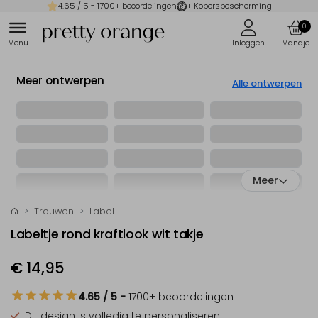
4.65
/ 5 -
1700
+ beoordelingen
+ Kopersbescherming
0
Meer ontwerpen
Alle ontwerpen
Meer
Trouwen
Label
Labeltje rond kraftlook wit takje
€ 14,95
4.65
/ 5
-
1700
+ beoordelingen
Dit design is
volledig te personaliseren