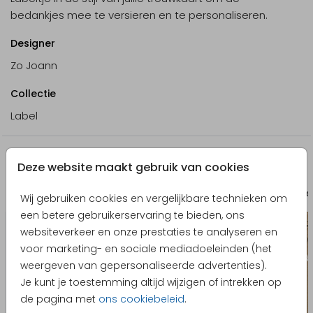
bedankjes mee te versieren en te personaliseren.
Designer
Zo Joann
Collectie
Label
Nog meer in deze stijl
Deze website maakt gebruik van cookies
Bruiloftsbord
Gaste
Wij gebruiken cookies en vergelijkbare technieken om
een betere gebruikerservaring te bieden, ons
websiteverkeer en onze prestaties te analyseren en
voor marketing- en sociale mediadoeleinden (het
weergeven van gepersonaliseerde advertenties).
Je kunt je toestemming altijd wijzigen of intrekken op
de pagina met
ons cookiebeleid
.