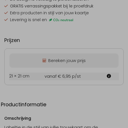
GRATIS verrassingspakket
bij 1e proefdruk
Extra producten
in stijl van jouw kaartje
Levering is snel en
Prijzen
Bereken jouw prijs
21 × 21 cm
vanaf € 6,95
p/st
Productinformatie
Omschrijving
Labeltje in de stijl van jullie trouwkaart om de