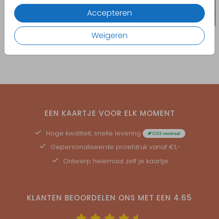
Accepteren
Weigeren
EEN KAARTJE VOOR ELK MOMENT
Hoge kwaliteit, snelle levering
Gepersonaliseerde
proefdruk
vanaf €1,-
Ontwerp helemaal zelf je kaartje
KLANTEN BEOORDELEN ONS MET EEN
4.65