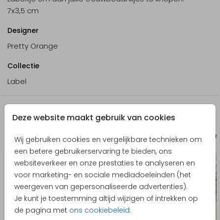
7x3,5 cm
Designer
Pretty Orange
Collectie
Label
Nog meer in deze stijl
Deze website maakt gebruik van cookies
Adresstickers
Bedan
Wij gebruiken cookies en vergelijkbare technieken om
een betere gebruikerservaring te bieden, ons
websiteverkeer en onze prestaties te analyseren en
voor marketing- en sociale mediadoeleinden (het
weergeven van gepersonaliseerde advertenties).
Je kunt je toestemming altijd wijzigen of intrekken op
de pagina met
ons cookiebeleid
.