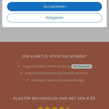
Accepteren
Weigeren
EEN KAARTJE VOOR ELK MOMENT
Hoge kwaliteit, snelle levering
Gepersonaliseerde
proefdruk
vanaf €1,-
Ontwerp helemaal zelf je kaartje
KLANTEN BEOORDELEN ONS MET EEN
4.65