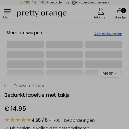
4.65
/ 5 -
1700
+ beoordelingen
+ Kopersbescherming
0
Meer ontwerpen
Alle ontwerpen
Meer
Trouwen
Label
Bedankt labeltje met takje
€ 14,95
4.65
/ 5
-
1700
+ beoordelingen
Dit design is
volledig te personaliseren