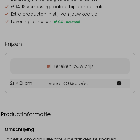
GRATIS verrassingspakket
bij 1e proefdruk
Extra producten
in stijl van jouw kaartje
Levering is snel en
Prijzen
Bereken jouw prijs
21 × 21 cm
vanaf € 6,95
p/st
Productinformatie
Omschrijving
Labeltje om aan jullie trouwbedankjes te knopen.