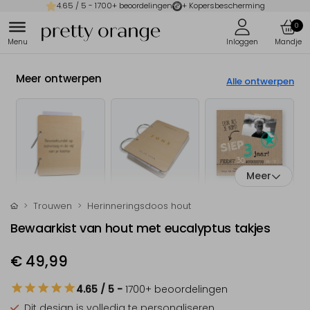
4.65
/ 5 -
1700
+ beoordelingen
+ Kopersbescherming
0
Meer ontwerpen
Alle ontwerpen
Meer
Trouwen
Herinneringsdoos hout
Bewaarkist van hout met eucalyptus takjes
€ 49,99
4.65
/ 5
-
1700
+ beoordelingen
Dit design is
volledig te personaliseren