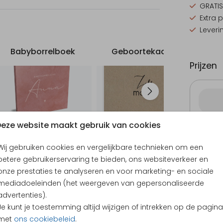
GRATIS
Extra 
Leveri
baar.
terkant
Babyborrelboek
Geboortekaartje
B
Prijzen
ilt,
eze website maakt gebruik van cookies
66 × 2
erkant
Wij gebruiken cookies en vergelijkbare technieken om een
betere gebruikerservaring te bieden, ons websiteverkeer en
onze prestaties te analyseren en voor marketing- en sociale
mediadoeleinden (het weergeven van gepersonaliseerde
advertenties).
Je kunt je toestemming altijd wijzigen of intrekken op de pagina
met
ons cookiebeleid
.
KLANTEN BEOORDELEN ONS MET EEN
4.65