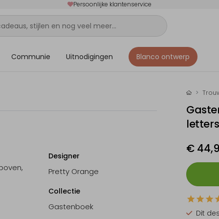
Persoonlijke klantenservice
Communie
Uitnodigingen
Blanco ontwerp
Trou
Gasten
letter
€ 44,
Designer
rboven,
Pretty Orange
Collectie
Gastenboek
Dit de