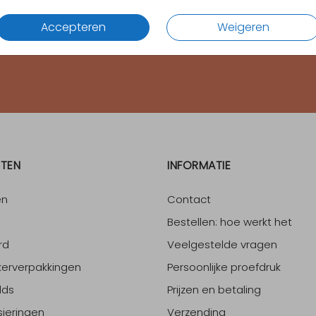
Accepteren
Weigeren
4.65
van
1700
+ reviews
TEN
INFORMATIE
en
Contact
Bestellen: hoe werkt het
rd
Veelgestelde vragen
erverpakkingen
Persoonlijke proefdruk
lds
Prijzen en betaling
sieringen
Verzending