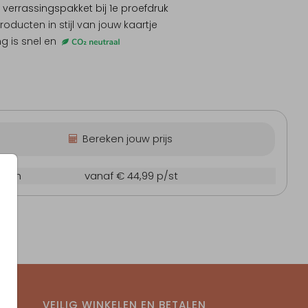
 verrassingspakket
bij 1e proefdruk
producten
in stijl van jouw kaartje
ng is snel en
abyborrelboek
Babyborrelboek
Babyb
Bereken jouw prijs
6 cm
vanaf € 44,99
p/st
VEILIG WINKELEN EN BETALEN