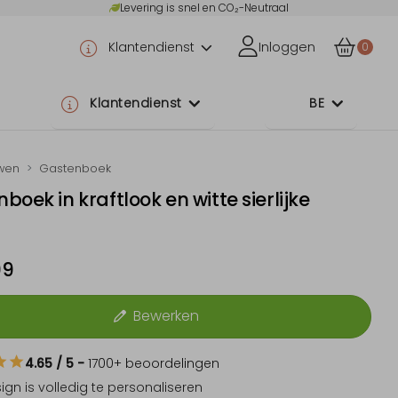
Levering is snel en CO₂-Neutraal
Klantendienst
Inloggen
0
Klantendienst
BE
wen
Gastenboek
boek in kraftlook en witte sierlijke
s
99
Bewerken
4.65
/ 5
-
1700
+ beoordelingen
sign is
volledig te personaliseren