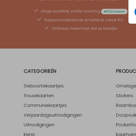
Hoge kwaliteit, snelle levering
Gepersonaliseerde
proefdruk
vanaf €1,-
Ontwerp helemaal zelf je kaartje
CATEGORIEËN
PRODUC
Geboortekaartjes
Omslag
Trouwkaarten
Stickers
Communiekaartjes
Raambo
Verjaardagsuitnodigingen
Doopsuik
Uitnodigingen
Pocketfo
Kerst
Kaartver