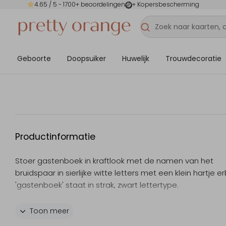
4.65
/ 5 -
1700
+ beoordelingen
+ Kopersbescherming
Geboorte
Doopsuiker
Huwelijk
Trouwdecoratie
Productinformatie
Stoer gastenboek in kraftlook met de namen van het
bruidspaar in sierlijke witte letters met een klein hartje e
'gastenboek' staat in strak, zwart lettertype.
Specificaties van het gastenboek
Toon meer
- Het boek telt 72 bladzijden.