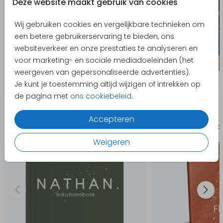
een voor je maken.
Deze website maakt gebruik van cookies
Wij gebruiken cookies en vergelijkbare technieken om
In de editor
een betere gebruikerservaring te bieden, ons
- De voorkant van het boek staat rechts en de
websiteverkeer en onze prestaties te analyseren en
achterkant links.
voor marketing- en sociale mediadoeleinden (het
- Wij raden je aan geen tekst of afbeeldingen op
weergeven van gepersonaliseerde advertenties).
de achterkant van het boek te plaatsen.
Je kunt je toestemming altijd wijzigen of intrekken op
de pagina met
ons cookiebeleid
.
Producten die hierop lijken
Accepteren
Babyborrelboek
Babybor
Weigeren