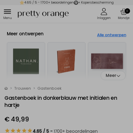
4.65
/ 5 -
1700
+ beoordelingen
+ Kopersbescherming
0
Meer ontwerpen
Alle ontwerpen
Meer
Trouwen
Gastenboek
Gastenboek in donkerblauw met initialen en
hartje
€ 49,99
4.65
/ 5
-
1700
+ beoordelingen