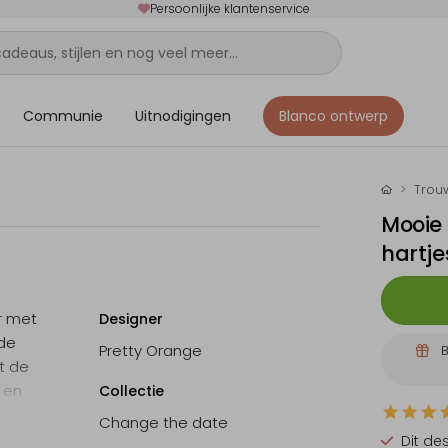
Persoonlijke klantenservice
Communie
Uitnodigingen
Blanco ontwerp
Trou
Mooie 
hartje
r met
Designer
 de
Pretty Orange
B
t de
t en
Collectie
Change the date
Dit de