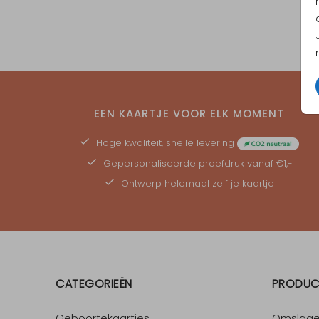
EEN KAARTJE VOOR ELK MOMENT
Hoge kwaliteit, snelle levering
Gepersonaliseerde
proefdruk
vanaf €1,-
Ontwerp helemaal zelf je kaartje
CATEGORIEËN
PRODUC
Geboortekaartjes
Omslag