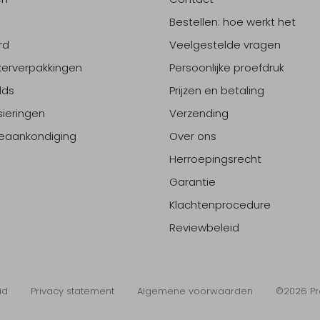
Bestellen: hoe werkt het
rd
Veelgestelde vragen
erverpakkingen
Persoonlijke proefdruk
lds
Prijzen en betaling
sieringen
Verzending
eaankondiging
Over ons
Herroepingsrecht
Garantie
Klachtenprocedure
Reviewbeleid
id
Privacy statement
Algemene voorwaarden
©2026 Pr