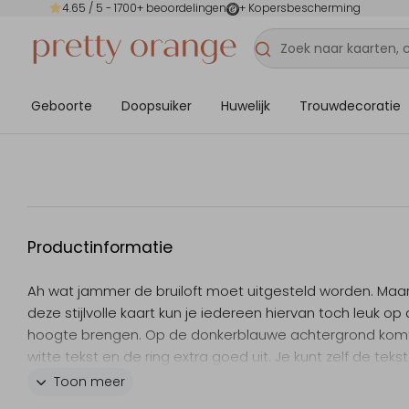
4.65
/ 5 -
1700
+ beoordelingen
+ Kopersbescherming
Geboorte
Doopsuiker
Huwelijk
Trouwdecoratie
Productinformatie
Ah wat jammer de bruiloft moet uitgesteld worden. Maa
deze stijlvolle kaart kun je iedereen hiervan toch leuk op
hoogte brengen. Op de donkerblauwe achtergrond kom
witte tekst en de ring extra goed uit. Je kunt zelf de teks
kleuren aanpassen, dit doe je in de online editor.
Toon meer