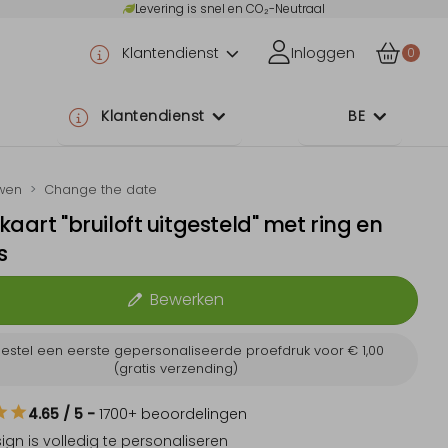
Levering is snel en CO₂-Neutraal
Klantendienst
Inloggen
0
Klantendienst
BE
wen
Change the date
kaart "bruiloft uitgesteld" met ring en
s
Bewerken
estel een eerste gepersonaliseerde proefdruk voor
€ 1,00
(gratis verzending)
4.65
/ 5
-
1700
+ beoordelingen
sign is
volledig te personaliseren