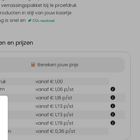
 verrassingspakket
bij 1e proefdruk
producten
in stijl van jouw kaartje
ng is snel en
abyborrelboek
Kerstkaart
L
n en prijzen
Bereken jouw prijs
ruk
vanaf € 1,00
cm
vanaf € 1,06
p/st
cm
vanaf € 1,16
p/st
 cm
vanaf € 1,73
p/st
 cm
vanaf € 1,73
p/st
 cm
vanaf € 1,79
p/st
oppen
vanaf € 0,35
p/st