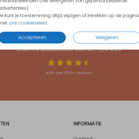
mediadoeleinden (het weergeven van gepersonaliseerde
advertenties).
Je kunt je toestemming altijd wijzigen of intrekken op de pagina
met
ons cookiebeleid
.
Accepteren
Weigeren
KLANTEN BEOORDELEN ONS MET EEN
4.65
4.65
van
1700
+ reviews
TEN
INFORMATIE
en
Contact