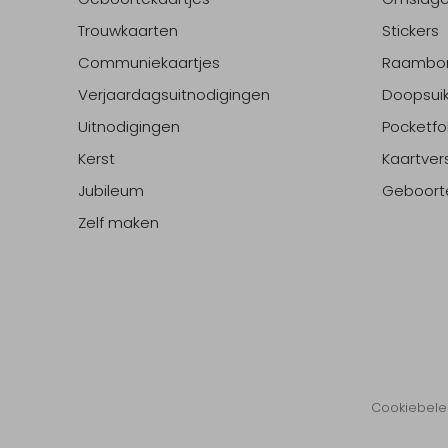
Trouwkaarten
Stickers
Communiekaartjes
Raambo
Verjaardagsuitnodigingen
Doopsuik
Uitnodigingen
Pocketfo
Kerst
Kaartver
Jubileum
Geboort
Zelf maken
Cookiebele