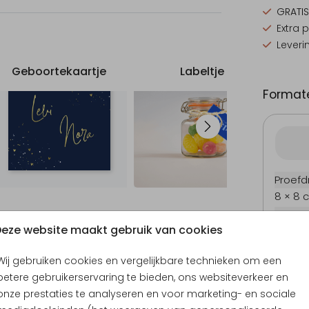
GRATIS
Extra 
Leveri
Geboortekaartje
Labeltje
B
Formate
Proefd
8 × 8 
11 × 11 
eze website maakt gebruik van cookies
12 × 12
13 × 13
Wij gebruiken cookies en vergelijkbare technieken om een
15 × 15
betere gebruikerservaring te bieden, ons websiteverkeer en
Envel
onze prestaties te analyseren en voor marketing- en sociale