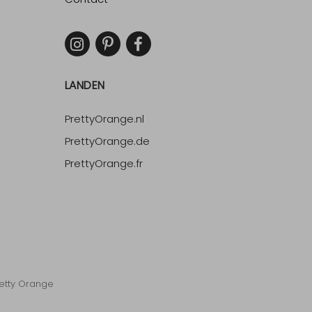
LANDEN
PrettyOrange.nl
PrettyOrange.de
PrettyOrange.fr
etty Orange