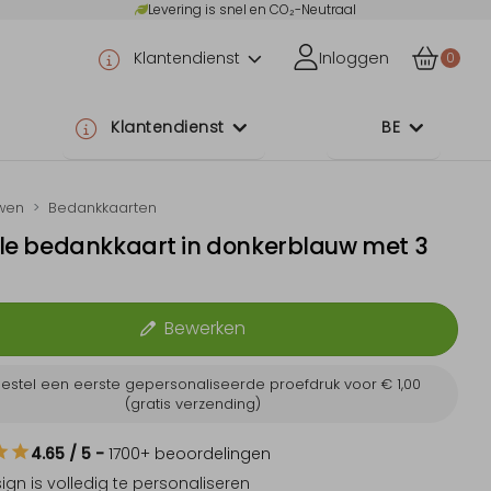
Levering is snel en CO₂-Neutraal
Klantendienst
Inloggen
0
Klantendienst
BE
wen
Bedankkaarten
olle bedankkaart in donkerblauw met 3
Bewerken
estel een eerste gepersonaliseerde proefdruk voor
€ 1,00
(gratis verzending)
4.65
/ 5
-
1700
+ beoordelingen
sign is
volledig te personaliseren