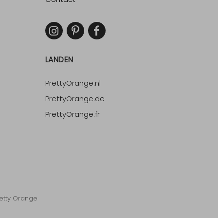
LANDEN
PrettyOrange.nl
PrettyOrange.de
PrettyOrange.fr
etty Orange