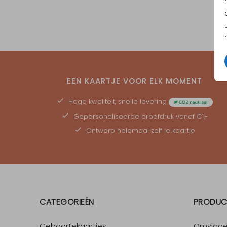
EEN KAARTJE VOOR ELK MOMENT
Hoge kwaliteit, snelle levering
Gepersonaliseerde
proefdruk
vanaf €1,-
Ontwerp helemaal zelf je kaartje
CATEGORIEËN
PRODUC
Geboortekaartjes
Omslag