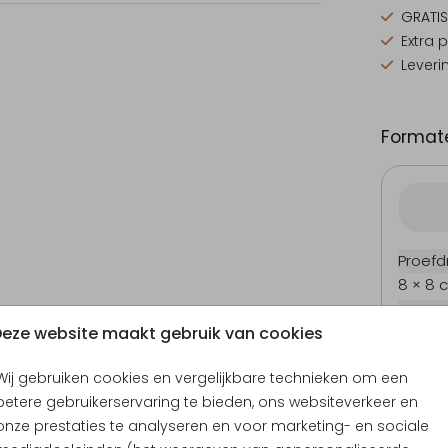
GRATIS
Extra 
Leveri
Formate
Proefd
8 × 8 
11 × 11 
eze website maakt gebruik van cookies
12 × 12
13 × 13
Wij gebruiken cookies en vergelijkbare technieken om een
15 × 15
betere gebruikerservaring te bieden, ons websiteverkeer en
Envel
onze prestaties te analyseren en voor marketing- en sociale