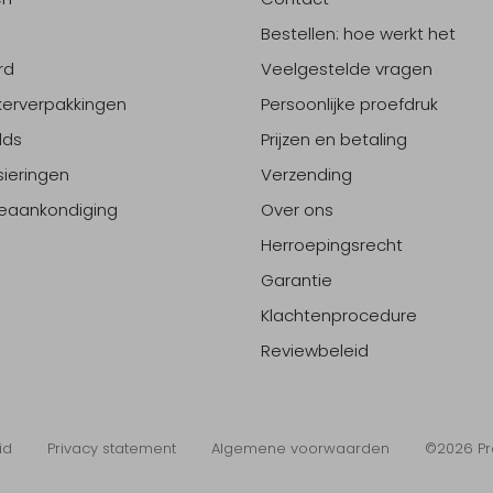
Bestellen: hoe werkt het
rd
Veelgestelde vragen
erverpakkingen
Persoonlijke proefdruk
lds
Prijzen en betaling
sieringen
Verzending
eaankondiging
Over ons
Herroepingsrecht
Garantie
Klachtenprocedure
Reviewbeleid
id
Privacy statement
Algemene voorwaarden
©2026 Pr