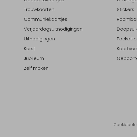
Trouwkaarten
Stickers
Communiekaartjes
Raambo
Verjaardagsuitnodigingen
Doopsuik
Uitnodigingen
Pocketfo
Kerst
Kaartver
Jubileum
Geboort
Zelf maken
Cookiebele