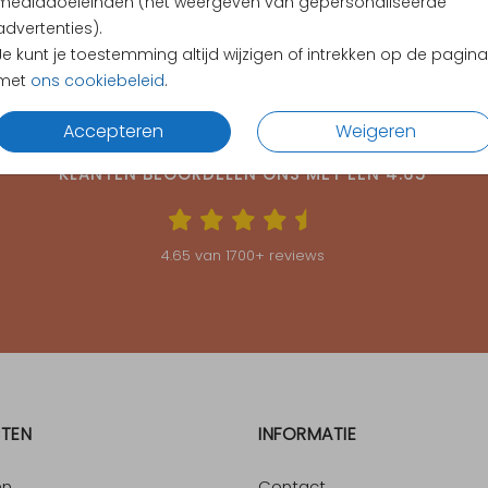
mediadoeleinden (het weergeven van gepersonaliseerde
advertenties).
Je kunt je toestemming altijd wijzigen of intrekken op de pagina
met
ons cookiebeleid
.
Accepteren
Weigeren
KLANTEN BEOORDELEN ONS MET EEN
4.65
4.65
van
1700
+ reviews
TEN
INFORMATIE
en
Contact