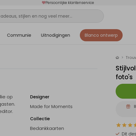
Persoonlijke klantenservice
Communie
Uitnodigingen
Blanco ontwerp
Trou
Stijlv
foto's
llie op
Designer
sgasten.
Made for Moments
B
ditor.
Collectie
Bedankkaarten
Dit de