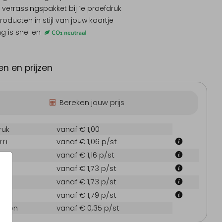
 verrassingspakket
bij 1e proefdruk
producten
in stijl van jouw kaartje
ng is snel en
n en prijzen
Bereken jouw prijs
ruk
vanaf € 1,00
cm
vanaf € 1,06
p/st
cm
vanaf € 1,16
p/st
 cm
vanaf € 1,73
p/st
 cm
vanaf € 1,73
p/st
 cm
vanaf € 1,79
p/st
oppen
vanaf € 0,35
p/st