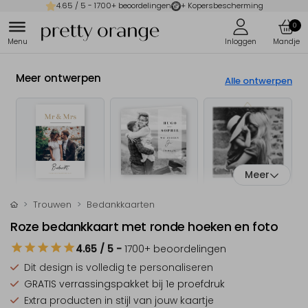
4.65
/ 5 -
1700
+ beoordelingen
+ Kopersbescherming
0
Meer ontwerpen
Alle ontwerpen
Meer
Trouwen
Bedankkaarten
Roze bedankkaart met ronde hoeken en foto
4.65
/ 5
-
1700
+ beoordelingen
Dit design is
volledig te personaliseren
GRATIS verrassingspakket
bij 1e proefdruk
Extra producten
in stijl van jouw kaartje