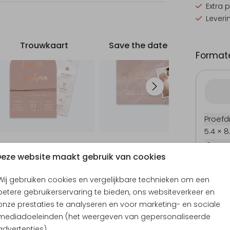
Extra 
Leveri
Trouwkaart
Save the date kaart
Formate
Proefd
5.4 × 8
10 × 15
eze website maakt gebruik van cookies
11.4 × 1
14.4 × 
Wij gebruiken cookies en vergelijkbare technieken om een
Envel
betere gebruikerservaring te bieden, ons websiteverkeer en
onze prestaties te analyseren en voor marketing- en sociale
mediadoeleinden (het weergeven van gepersonaliseerde
advertenties).