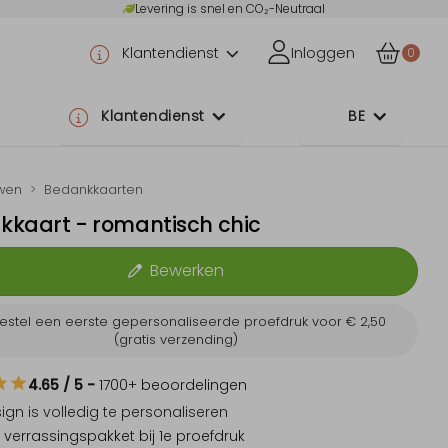
Levering is snel en CO₂-Neutraal
Klantendienst
Inloggen
0
Klantendienst
BE
wen
Bedankkaarten
kkaart - romantisch chic
Bewerken
estel een eerste gepersonaliseerde proefdruk voor
€ 2,50
(gratis verzending)
4.65
/ 5
-
1700
+ beoordelingen
sign is
volledig te personaliseren
 verrassingspakket
bij 1e proefdruk