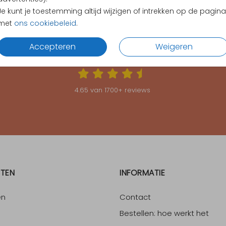
Je kunt je toestemming altijd wijzigen of intrekken op de pagina
met
ons cookiebeleid
.
Accepteren
Weigeren
KLANTEN BEOORDELEN ONS MET EEN
4.65
4.65
van
1700
+ reviews
TEN
INFORMATIE
en
Contact
Bestellen: hoe werkt het