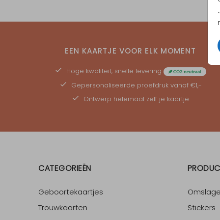
EEN KAARTJE VOOR ELK MOMENT
Hoge kwaliteit, snelle levering
Gepersonaliseerde
proefdruk
vanaf €1,-
Ontwerp helemaal zelf je kaartje
CATEGORIEËN
PRODUC
Geboortekaartjes
Omslag
Trouwkaarten
Stickers