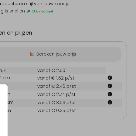
producten
in stijl van jouw kaartje
ng is snel en
Welkomstbord
n en prijzen
Bereken jouw prijs
ruk
vanaf € 2,50
.1 cm
vanaf € 1,62
p/st
 cm
vanaf € 2,46
p/st
7.1 cm
vanaf € 2,74
p/st
21.6 cm
vanaf € 3,03
p/st
oppen
vanaf € 0,35
p/st