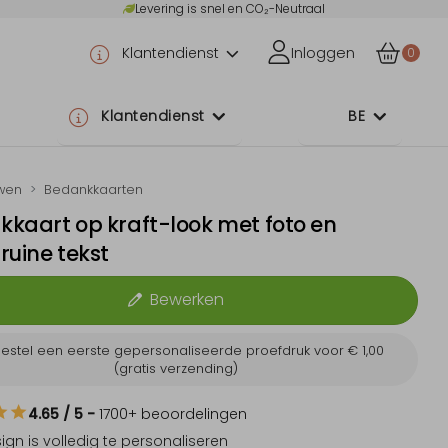
Levering is snel en CO₂-Neutraal
Klantendienst
Inloggen
0
Klantendienst
BE
wen
Bedankkaarten
kaart op kraft-look met foto en
ruine tekst
Bewerken
estel een eerste gepersonaliseerde proefdruk voor
€ 1,00
(gratis verzending)
4.65
/ 5
-
1700
+ beoordelingen
sign is
volledig te personaliseren