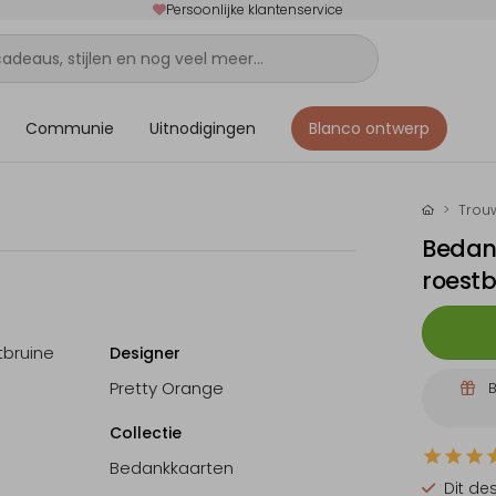
Persoonlijke klantenservice
Communie
Uitnodigingen
Blanco ontwerp
Trou
Bedank
roestb
tbruine
Designer
Pretty Orange
B
Collectie
Bedankkaarten
Dit de