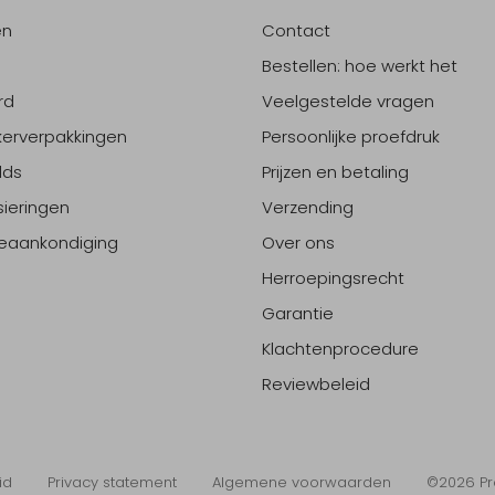
en
Contact
Bestellen: hoe werkt het
rd
Veelgestelde vragen
erverpakkingen
Persoonlijke proefdruk
lds
Prijzen en betaling
sieringen
Verzending
eaankondiging
Over ons
Herroepingsrecht
Garantie
Klachtenprocedure
Reviewbeleid
id
Privacy statement
Algemene voorwaarden
©2026 Pr