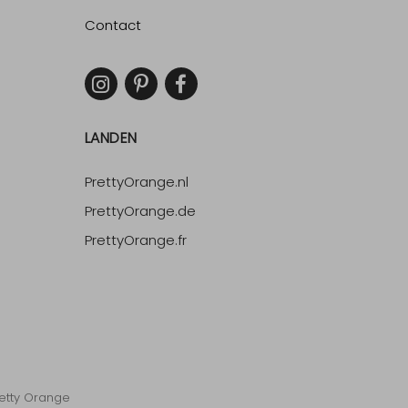
Contact
LANDEN
PrettyOrange.nl
PrettyOrange.de
PrettyOrange.fr
etty Orange