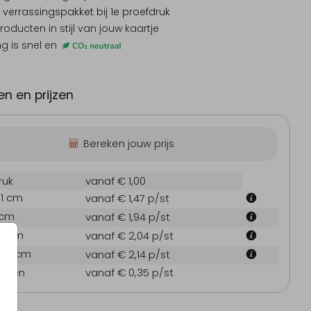
 verrassingspakket
bij 1e proefdruk
producten
in stijl van jouw kaartje
ng is snel en
Save the date
Sticker
Tro
n en prijzen
Bereken jouw prijs
ruk
vanaf € 1,00
.1 cm
vanaf € 1,47
p/st
 cm
vanaf € 1,94
p/st
Bedankkaart
Trouwkaart getrouwd
Bed
7.1 cm
vanaf € 2,04
p/st
21.6 cm
vanaf € 2,14
p/st
oppen
vanaf € 0,35
p/st