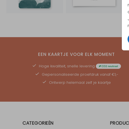
EEN KAARTJE VOOR ELK MOMENT
Hoge kwaliteit, snelle levering
Gepersonaliseerde
proefdruk
vanaf €1,-
Ontwerp helemaal zelf je kaartje
CATEGORIEËN
PRODUC