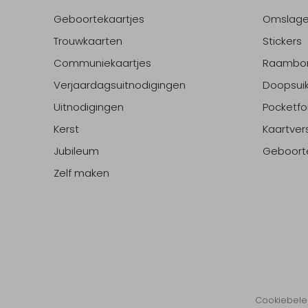
Geboortekaartjes
Omslag
Trouwkaarten
Stickers
Communiekaartjes
Raambo
Verjaardagsuitnodigingen
Doopsuik
Uitnodigingen
Pocketfo
Kerst
Kaartver
Jubileum
Geboort
Zelf maken
Cookiebele