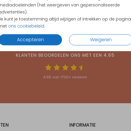
mediadoeleinden (het weergeven van gepersonaliseerde
advertenties).
Je kunt je toestemming altijd wijzigen of intrekken op de pagina
met
ons cookiebeleid
.
Accepteren
Weigeren
KLANTEN BEOORDELEN ONS MET EEN
4.65
4.65
van
1700
+ reviews
TEN
INFORMATIE