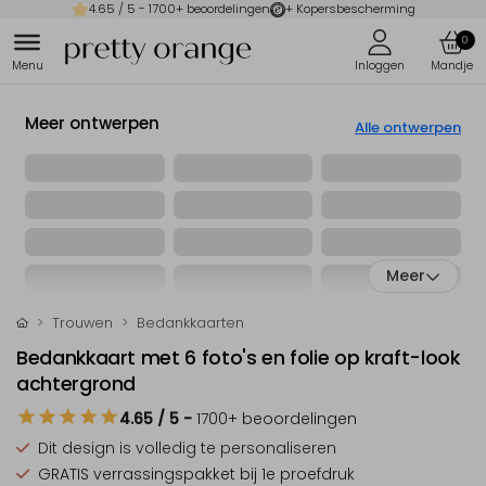
4.65
/ 5 -
1700
+ beoordelingen
+ Kopersbescherming
0
Meer ontwerpen
Alle ontwerpen
Meer
Trouwen
Bedankkaarten
Bedankkaart met 6 foto's en folie op kraft-look
achtergrond
4.65
/ 5
-
1700
+ beoordelingen
Dit design is
volledig te personaliseren
GRATIS verrassingspakket
bij 1e proefdruk