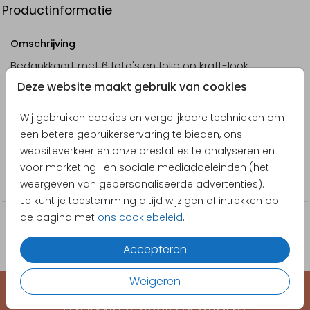
Productinformatie
Omschrijving
Bedankkaart met 6 foto's en folie op kraft-look
achtergrond
Deze website maakt gebruik van cookies
Designer
Wij gebruiken cookies en vergelijkbare technieken om
Pretty Orange
een betere gebruikerservaring te bieden, ons
websiteverkeer en onze prestaties te analyseren en
Collectie
voor marketing- en sociale mediadoeleinden (het
Bedankkaarten
weergeven van gepersonaliseerde advertenties).
Je kunt je toestemming altijd wijzigen of intrekken op
de pagina met
ons cookiebeleid
.
Accepteren
Weigeren