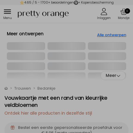
4.65
/ 5 -
1700
+ beoordelingen
+ Kopersbescherming
0
Meer ontwerpen
Alle ontwerpen
Meer
Trouwen
Bedankje
Vouwkaartje met een rand van kleurrijke
veldbloemen
Ontdek hier alle producten in dezelfde stijl
Bestel een eerste gepersonaliseerde proefdruk voor
€ 5,95
(gratis verzending)