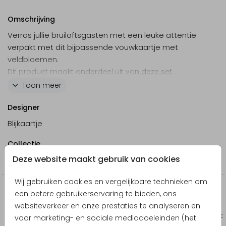
Omschrijving
Verras jullie bruiloftsgasten met een leuke attentie
verpakt met dit bijpassende vouwkaartje met
veldbloemen.
Dit product maakt onderdeel uit van
deze set
.
Toon meer
Specificaties product
Designer
Folie & Spot UV mogelijk.
Blijkaartje
Beschikbaar papier: Coated Karton & Linnen.
Formaat: 6 cm breed x 17 cm lang (plano
Collectie
formaat).
Deze website maakt gebruik van cookies
Bedankje
Te combineren met
transparant zakje
. Het
vouwkaartje kan met nietjes aan het zakje
Wij gebruiken cookies en vergelijkbare technieken om
worden bevestigd.
Nog meer in deze stijl
een betere gebruikerservaring te bieden, ons
websiteverkeer en onze prestaties te analyseren en
Bedankkaart
Geschenkverpa
voor marketing- en sociale mediadoeleinden (het