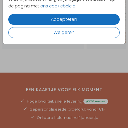
de pagina met
ons cookiebeleid
.
Accepteren
Weigeren
EEN KAARTJE VOOR ELK MOMENT
Hoge kwaliteit, snelle levering
Gepersonaliseerde
proefdruk
vanaf €1,-
Ontwerp helemaal zelf je kaartje