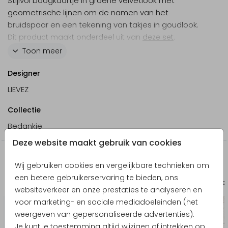
Stijlvol boogkaartje in groene velvetlook met
geometrische lijnen om de namen van het
bruidspaar en een tekening van takjes in goudlook.
Dit product maakt onderdeel uit van
deze set
.
Toon meer
Designer
LIEVEZ
Collectie
Bedankje
Deze website maakt gebruik van cookies
Nog meer in deze stijl
Wij gebruiken cookies en vergelijkbare technieken om
een betere gebruikerservaring te bieden, ons
Trouwkaart
Inle
websiteverkeer en onze prestaties te analyseren en
voor marketing- en sociale mediadoeleinden (het
weergeven van gepersonaliseerde advertenties).
Je kunt je toestemming altijd wijzigen of intrekken op