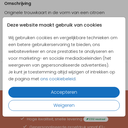
Omschrijving
Originele trouwkaart in de vorm van een citroen
Designer
Deze website maakt gebruik van cookies
Pretty Orange
Wij gebruiken cookies en vergelijkbare technieken om
Collectie
een betere gebruikerservaring te bieden, ons
websiteverkeer en onze prestaties te analyseren en
Trouwkaarten
voor marketing- en sociale mediadoeleinden (het
weergeven van gepersonaliseerde advertenties).
Je kunt je toestemming altijd wijzigen of intrekken op
de pagina met
ons cookiebeleid
.
Accepteren
Weigeren
EEN KAARTJE VOOR ELK MOMENT
Hoge kwaliteit, snelle levering
Gepersonaliseerde
proefdruk
vanaf €1,-