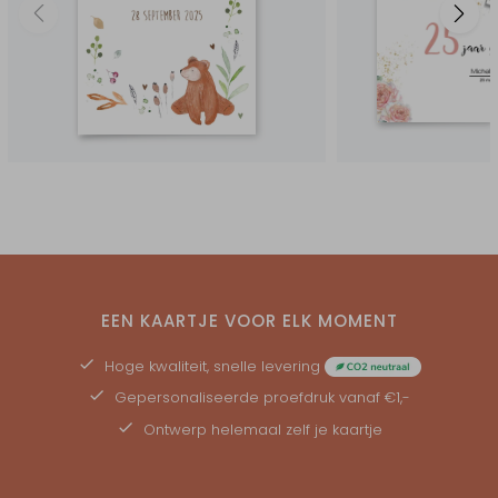
EEN KAARTJE VOOR ELK MOMENT
Hoge kwaliteit, snelle levering
Gepersonaliseerde
proefdruk
vanaf €1,-
Ontwerp helemaal zelf je kaartje