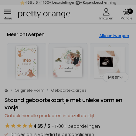
4.65
/ 5 -
1700
+ beoordelingen
+ Kopersbescherming
0
Meer ontwerpen
Alle ontwerpen
Meer
Originele vorm
Geboortekaartjes
Staand geboortekaartje met unieke vorm en
vosje
Ontdek hier alle producten in dezelfde stijl
4.65
/ 5
-
1700
+ beoordelingen
Dit design is
volledig te personaliseren