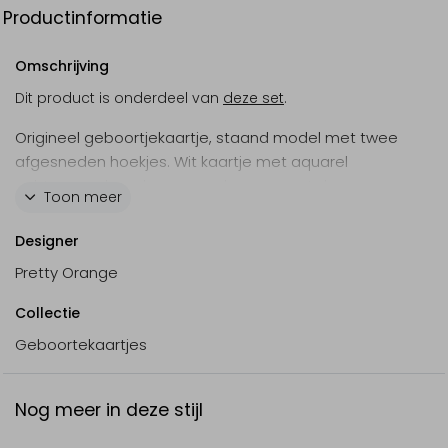
Productinformatie
Omschrijving
Dit product is onderdeel van
deze set
.
Origineel geboortjekaartje, staand model met twee
afgesneden hoekjes. Wit kaartje met aquarel
achtergrond van bergen en bomen met daarop een
Toon meer
bruin vosje met een paar boomblaadjes.
Designer
Pretty Orange
Collectie
Geboortekaartjes
Nog meer in deze stijl