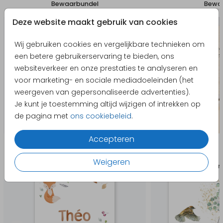
Bewaarbundel
Bewaa
Deze website maakt gebruik van cookies
Wij gebruiken cookies en vergelijkbare technieken om
een betere gebruikerservaring te bieden, ons
websiteverkeer en onze prestaties te analyseren en
voor marketing- en sociale mediadoeleinden (het
weergeven van gepersonaliseerde advertenties).
Je kunt je toestemming altijd wijzigen of intrekken op
de pagina met
ons cookiebeleid
.
Accepteren
Producten die hierop lijken
Weigeren
Geboortekaartje
Uitnodigin