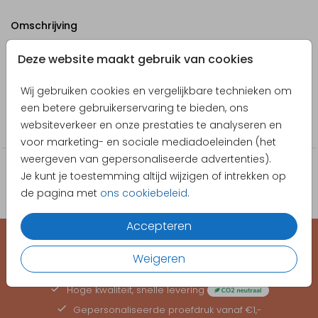
Omschrijving
Geboortekaartje in postzegelvorm - zelf ontwerpen
Deze website maakt gebruik van cookies
Designer
Wij gebruiken cookies en vergelijkbare technieken om
Collectie
een betere gebruikerservaring te bieden, ons
websiteverkeer en onze prestaties te analyseren en
Geboortekaartjes
voor marketing- en sociale mediadoeleinden (het
weergeven van gepersonaliseerde advertenties).
Je kunt je toestemming altijd wijzigen of intrekken op
de pagina met
ons cookiebeleid
.
Accepteren
Weigeren
EEN KAARTJE VOOR ELK MOMENT
Hoge kwaliteit, snelle levering
Gepersonaliseerde
proefdruk
vanaf €1,-