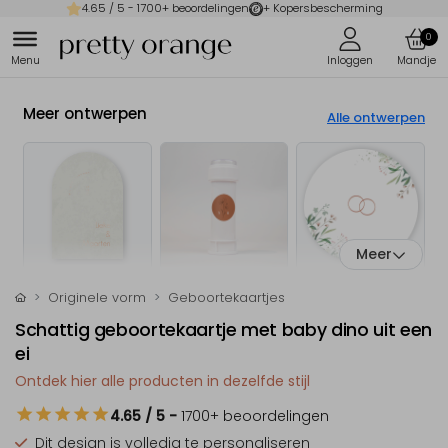
4.65
/ 5 -
1700
+ beoordelingen
+ Kopersbescherming
0
Meer ontwerpen
Alle ontwerpen
Meer
Originele vorm
Geboortekaartjes
Schattig geboortekaartje met baby dino uit een
ei
Ontdek hier alle producten in dezelfde stijl
4.65
/ 5
-
1700
+ beoordelingen
Dit design is
volledig te personaliseren