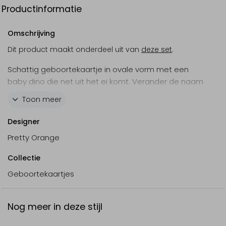
Productinformatie
Omschrijving
Dit product maakt onderdeel uit van
deze set
.
Schattig geboortekaartje in ovale vorm met een
baby dino die net uit het ei komt. Verander de naam
op het kaartje in de editor en maak het
Toon meer
geboortekaartje compleet naar je eigen wensen.
Designer
Pretty Orange
Collectie
Geboortekaartjes
Nog meer in deze stijl