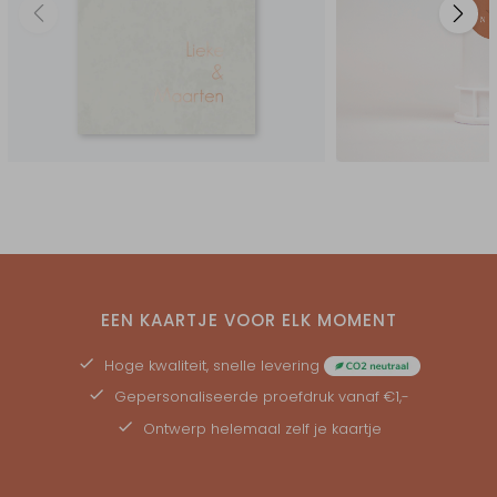
EEN KAARTJE VOOR ELK MOMENT
Hoge kwaliteit, snelle levering
Gepersonaliseerde
proefdruk
vanaf €1,-
Ontwerp helemaal zelf je kaartje